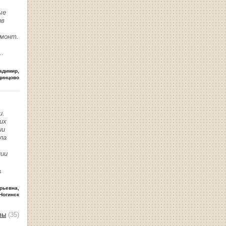
ые
ив
емонт.
..
адимир
,
динцово
и.
их
ии
ла
нии
ь
рьевна
,
Ногинск
вы
(35)