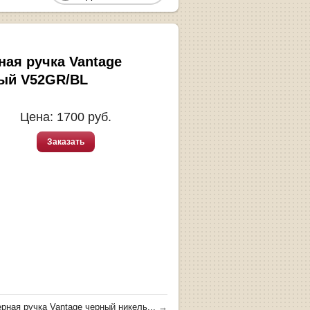
ная ручка Vantage
ый V52GR/BL
Цена:
1700
руб.
Заказать
рная ручка Vantage черный никель...
→