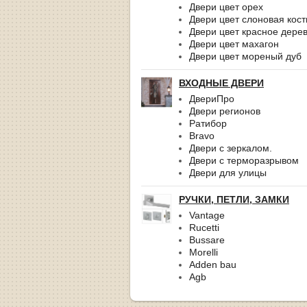
Двери цвет орех
Двери цвет слоновая кост
Двери цвет красное дере
Двери цвет махагон
Двери цвет мореный дуб
ВХОДНЫЕ ДВЕРИ
ДвериПро
Двери регионов
Ратибор
Bravo
Двери с зеркалом.
Двери с терморазрывом
Двери для улицы
РУЧКИ, ПЕТЛИ, ЗАМКИ
Vantage
Rucetti
Bussare
Morelli
Adden bau
Agb