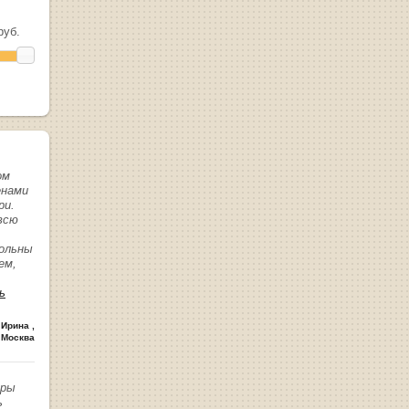
уб.
ом
енами
ри.
всю
вольны
ем,
ь
 Ирина
,
 Москва
иры
ь