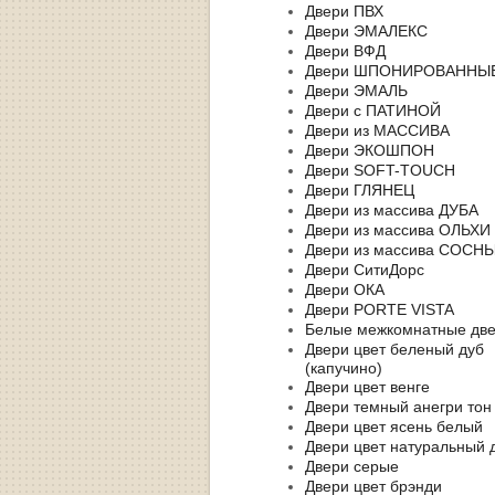
Двери ПВХ
Двери ЭМАЛЕКС
Двери ВФД
Двери ШПОНИРОВАННЫ
Двери ЭМАЛЬ
Двери с ПАТИНОЙ
Двери из МАССИВА
Двери ЭКОШПОН
Двери SOFT-TOUCH
Двери ГЛЯНЕЦ
Двери из массива ДУБА
Двери из массива ОЛЬХИ
Двери из массива СОСН
Двери СитиДорс
Двери ОКА
Двери PORTE VISTA
Белые межкомнатные дв
Двери цвет беленый дуб
(капучино)
Двери цвет венге
Двери темный анегри тон
Двери цвет ясень белый
Двери цвет натуральный 
Двери серые
Двери цвет брэнди