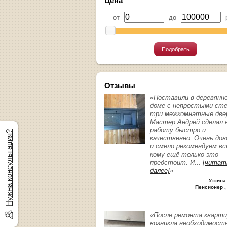
Цена
от
до
р
Подобрать
Отзывы
«Поставили в деревянн
доме с непростыми ст
три межкомнатные две
Мастер Андрей сделал 
работу быстро и
Нужна консультация?
качественно. Очень до
и смело рекомендуем вс
кому ещё только это
предстоит. И
...
[читат
далее]
»
Уткина
Пенсионер ,
«После ремонта кварт
возникла необходимост