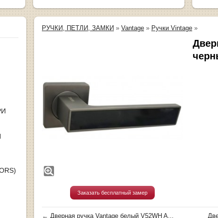
РУЧКИ, ПЕТЛИ, ЗАМКИ
»
Vantage
»
Ручки Vintage
»
Двер
черн
РИ
Я
OORS)
Заказать бесплатный замер
←
Дверная ручка Vantage белый V52WH A...
Две