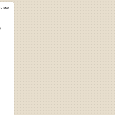
ть все
М