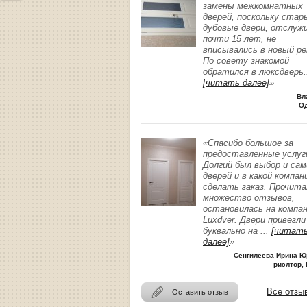
замены межкомнатных
дверей, поскольку стар
дубовые двери, отслуж
почти 15 лет, не
вписывались в новый р
По совету знакомой
обратился в люксдверь
.
[читать далее]
»
Вл
О
«Спасибо большое за
предоставленные услуг
Долгий был выбор и сам
дверей и в какой компан
сделать заказ. Прочита
множество отзывов,
остановилась на компа
Luxdver. Двери привезли
буквально на
...
[читат
далее]
»
Сенгилеева Ирина Ю
риэлтор, 
Все отзы
Оставить отзыв