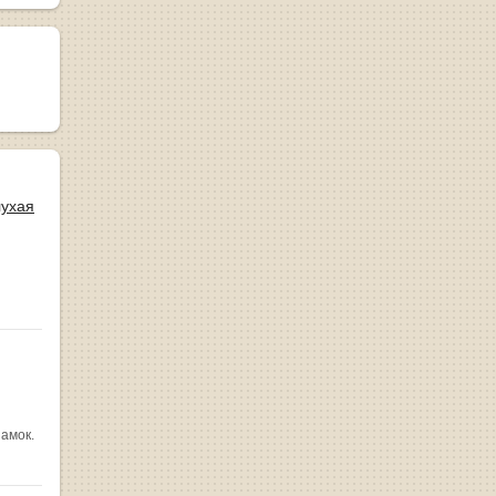
лухая
замок.