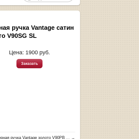
ная ручка Vantage сатин
то V90SG SL
Цена:
1900
руб.
Заказать
рная ручка Vantage золото V90PB ...
→