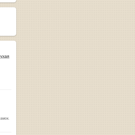
лухая
замок.