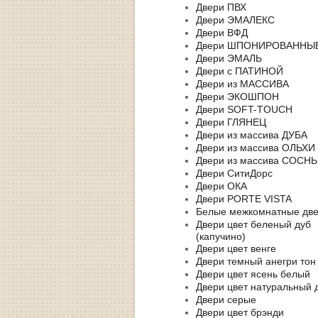
Двери ПВХ
Двери ЭМАЛЕКС
Двери ВФД
Двери ШПОНИРОВАННЫ
Двери ЭМАЛЬ
Двери с ПАТИНОЙ
Двери из МАССИВА
Двери ЭКОШПОН
Двери SOFT-TOUCH
Двери ГЛЯНЕЦ
Двери из массива ДУБА
Двери из массива ОЛЬХИ
Двери из массива СОСН
Двери СитиДорс
Двери ОКА
Двери PORTE VISTA
Белые межкомнатные дв
Двери цвет беленый дуб
(капучино)
Двери цвет венге
Двери темный анегри тон
Двери цвет ясень белый
Двери цвет натуральный 
Двери серые
Двери цвет брэнди