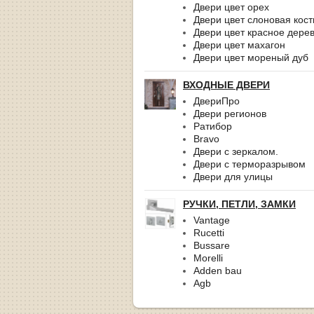
Двери цвет орех
Двери цвет слоновая кост
Двери цвет красное дере
Двери цвет махагон
Двери цвет мореный дуб
ВХОДНЫЕ ДВЕРИ
ДвериПро
Двери регионов
Ратибор
Bravo
Двери с зеркалом.
Двери с терморазрывом
Двери для улицы
РУЧКИ, ПЕТЛИ, ЗАМКИ
Vantage
Rucetti
Bussare
Morelli
Adden bau
Agb