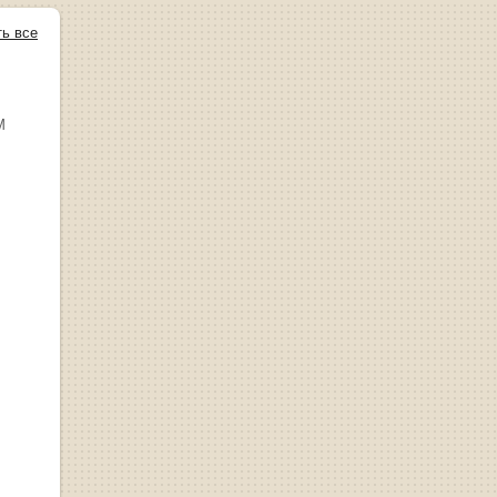
ть все
М