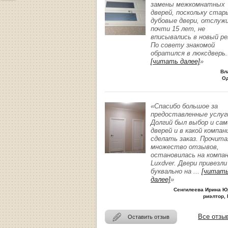
замены межкомнатных
дверей, поскольку стар
дубовые двери, отслуж
почти 15 лет, не
вписывались в новый р
По совету знакомой
обратился в люксдверь
.
[читать далее]
»
Вл
О
«Спасибо большое за
предоставленные услуг
Долгий был выбор и сам
дверей и в какой компан
сделать заказ. Прочита
множество отзывов,
остановилась на компа
Luxdver. Двери привезли
буквально на
...
[читат
далее]
»
Сенгилеева Ирина Ю
риэлтор, 
Все отзы
Оставить отзыв