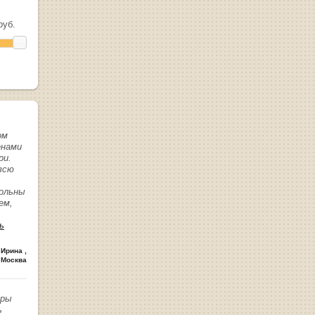
уб.
ом
енами
ри.
всю
вольны
ем,
ь
 Ирина
,
 Москва
иры
ь