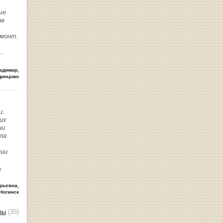
ые
ив
емонт.
..
адимир
,
динцово
и.
их
ии
ла
нии
ь
рьевна
,
Ногинск
вы
(35)