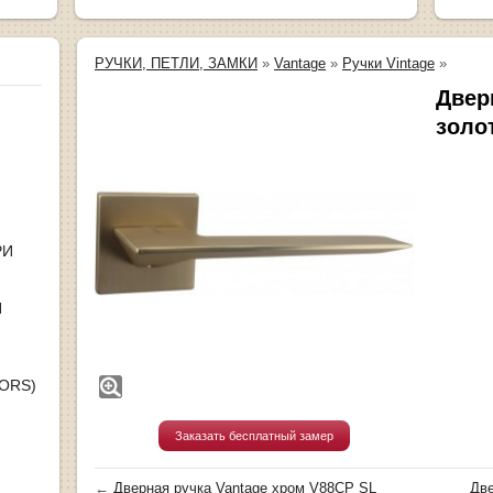
РУЧКИ, ПЕТЛИ, ЗАМКИ
»
Vantage
»
Ручки Vintage
»
Двер
золо
РИ
Я
OORS)
Заказать бесплатный замер
←
Дверная ручка Vantage хром V88CP SL
Две