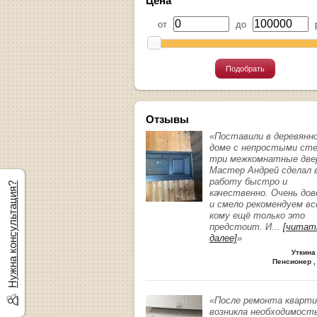
Цена
от
до
р
Подобрать
Отзывы
«Поставили в деревянн
доме с непростыми ст
три межкомнатные две
Мастер Андрей сделал 
работу быстро и
Нужна консультация?
качественно. Очень до
и смело рекомендуем вс
кому ещё только это
предстоит. И
...
[читат
далее]
»
Уткина
Пенсионер ,
«После ремонта кварт
возникла необходимост