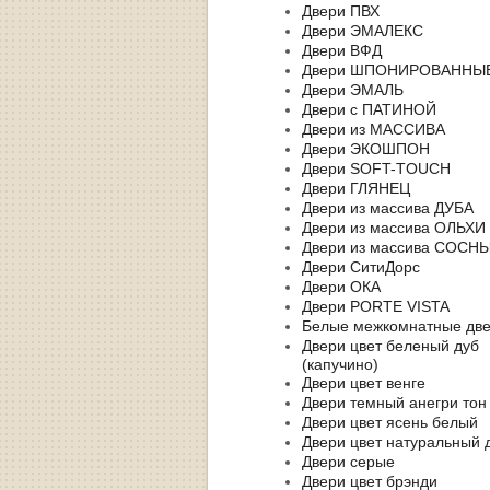
Двери ПВХ
Двери ЭМАЛЕКС
Двери ВФД
Двери ШПОНИРОВАННЫ
Двери ЭМАЛЬ
Двери с ПАТИНОЙ
Двери из МАССИВА
Двери ЭКОШПОН
Двери SOFT-TOUCH
Двери ГЛЯНЕЦ
Двери из массива ДУБА
Двери из массива ОЛЬХИ
Двери из массива СОСН
Двери СитиДорс
Двери ОКА
Двери PORTE VISTA
Белые межкомнатные дв
Двери цвет беленый дуб
(капучино)
Двери цвет венге
Двери темный анегри тон
Двери цвет ясень белый
Двери цвет натуральный 
Двери серые
Двери цвет брэнди