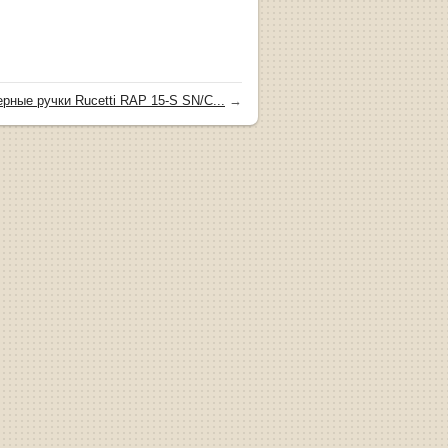
рные ручки Rucetti RAP 15-S SN/C...
→