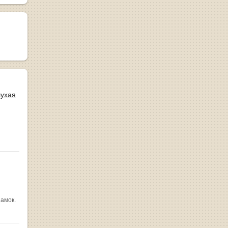
лухая
замок.