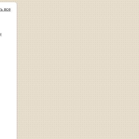
ть все
М