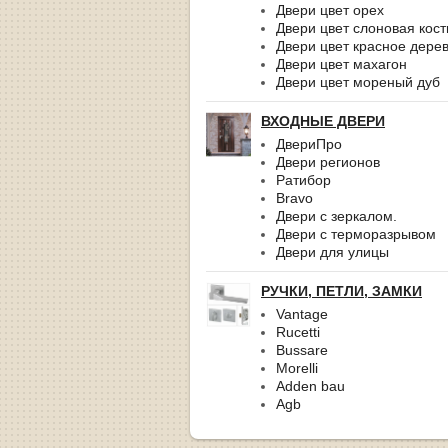
Двери цвет орех
Двери цвет слоновая кост
Двери цвет красное дере
Двери цвет махагон
Двери цвет мореный дуб
ВХОДНЫЕ ДВЕРИ
ДвериПро
Двери регионов
Ратибор
Bravo
Двери с зеркалом.
Двери с терморазрывом
Двери для улицы
РУЧКИ, ПЕТЛИ, ЗАМКИ
Vantage
Rucetti
Bussare
Morelli
Adden bau
Agb