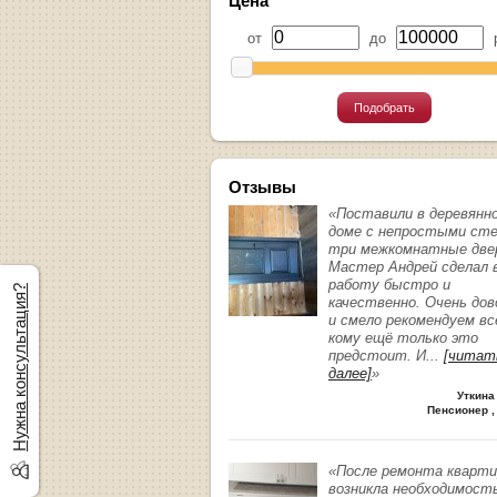
Цена
от
до
р
Подобрать
Отзывы
«Поставили в деревянн
доме с непростыми ст
три межкомнатные две
Мастер Андрей сделал 
работу быстро и
Нужна консультация?
качественно. Очень до
и смело рекомендуем вс
кому ещё только это
предстоит. И
...
[читат
далее]
»
Уткина
Пенсионер ,
«После ремонта кварт
возникла необходимост