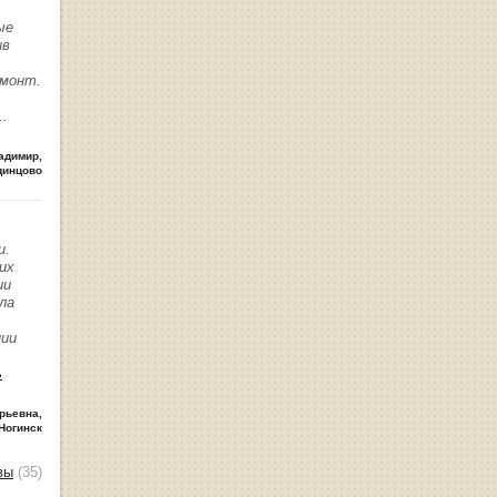
ые
ив
емонт.
..
адимир
,
динцово
и.
их
ии
ла
нии
ь
рьевна
,
Ногинск
вы
(35)