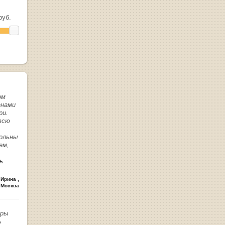
уб.
ом
енами
ри.
всю
вольны
ем,
ь
 Ирина
,
 Москва
иры
ь