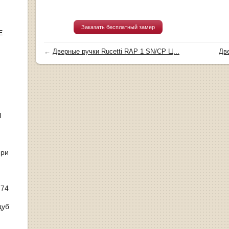
Заказать бесплатный замер
Е
←
Дверные ручки Rucetti RAP 1 SN/CP Ц...
Две
Ы
ери
 74
дуб