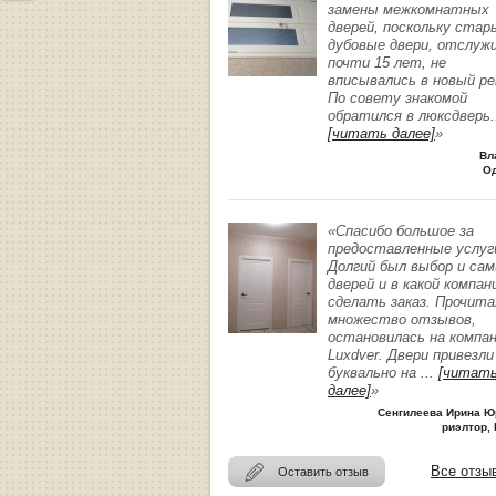
замены межкомнатных
дверей, поскольку стар
дубовые двери, отслуж
почти 15 лет, не
вписывались в новый р
По совету знакомой
обратился в люксдверь
.
[читать далее]
»
Вл
О
«Спасибо большое за
предоставленные услуг
Долгий был выбор и сам
дверей и в какой компан
сделать заказ. Прочита
множество отзывов,
остановилась на компа
Luxdver. Двери привезли
буквально на
...
[читат
далее]
»
Сенгилеева Ирина Ю
риэлтор, 
Все отзы
Оставить отзыв