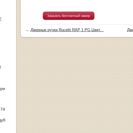
Заказать бесплатный замер
Е
←
Дверные ручки Rucetti RAP 1 PG Цвет...
Две
Ы
ери
 74
дуб