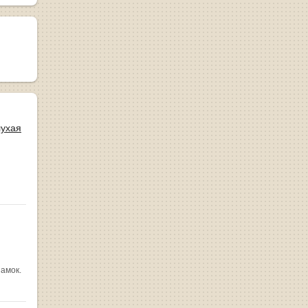
лухая
замок.