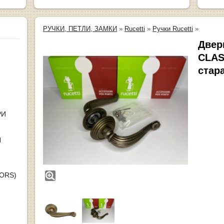
РУЧКИ, ПЕТЛИ, ЗАМКИ
»
Rucetti
»
Ручки Rucetti
»
Двер
CLAS
стар
РИ
Я
OORS)