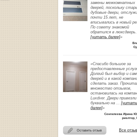
замены межкомнатных
дверей, поскольку стар
дубовые двери, отслуж
почти 15 лет, не
вписывались в новый р
По совету знакомой
обратился в люксдверь
.
[читать далее]
»
Вл
О
«Спасибо большое за
предоставленные услуг
Долгий был выбор и сам
дверей и в какой компан
сделать заказ. Прочита
множество отзывов,
остановилась на компа
Luxdver. Двери привезли
буквально на
...
[читат
далее]
»
Сенгилеева Ирина Ю
риэлтор, 
Все отзы
Оставить отзыв