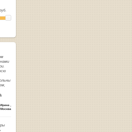
уб.
ом
енами
ри.
всю
вольны
ем,
ь
 Ирина
,
 Москва
иры
ь