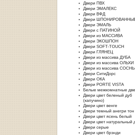
Двери ПВХ
Двери ЭМАЛЕКС
Двери ВФД
Двери ШПОНИРОВАННЫ
Двери ЭМАЛЬ
Двери с ПАТИНОЙ
Двери из МАССИВА
Двери ЭКОШПОН
Двери SOFT-TOUCH
Двери ГЛЯНЕЦ
Двери из массива ДУБА
Двери из массива ОЛЬХИ
Двери из массива СОСН
Двери СитиДорс
Двери ОКА
Двери PORTE VISTA
Белые межкомнатные дв
Двери цвет беленый дуб
(капучино)
Двери цвет венге
Двери темный анегри тон
Двери цвет ясень белый
Двери цвет натуральный 
Двери серые
Двери цвет брэнди