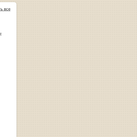
ть все
М