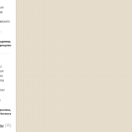
ые
ив
емонт.
..
адимир
,
динцово
и.
их
ии
ла
нии
ь
рьевна
,
Ногинск
вы
(35)