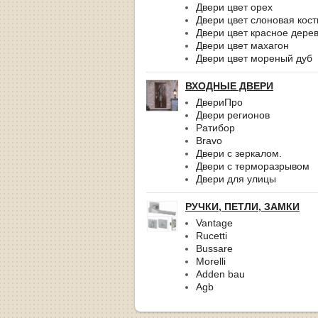
Двери цвет орех
Двери цвет слоновая кост
Двери цвет красное дере
Двери цвет махагон
Двери цвет мореный дуб
ВХОДНЫЕ ДВЕРИ
ДвериПро
Двери регионов
Ратибор
Bravo
Двери с зеркалом.
Двери с терморазрывом
Двери для улицы
РУЧКИ, ПЕТЛИ, ЗАМКИ
Vantage
Rucetti
Bussare
Morelli
Adden bau
Agb