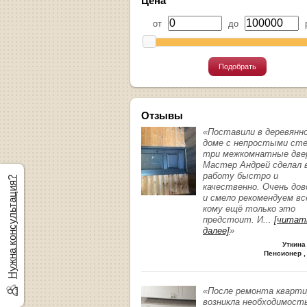
Цена
от
до
р
Подобрать
Отзывы
«Поставили в деревянн
доме с непростыми ст
три межкомнатные две
Мастер Андрей сделал 
работу быстро и
Нужна консультация?
качественно. Очень до
и смело рекомендуем вс
кому ещё только это
предстоит. И
...
[читат
далее]
»
Уткина
Пенсионер ,
«После ремонта кварт
возникла необходимост