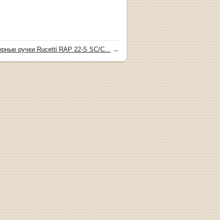
рные ручки Rucetti RAP 22-S SC/C...
→