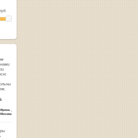
уб.
ом
енами
ри.
всю
вольны
ем,
ь
 Ирина
,
 Москва
иры
ь