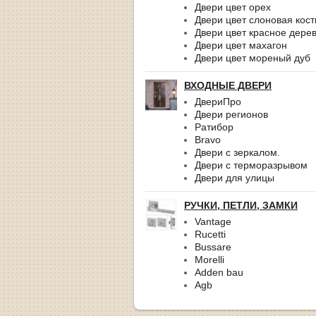
Двери цвет орех
Двери цвет слоновая кост
Двери цвет красное дере
Двери цвет махагон
Двери цвет мореный дуб
ВХОДНЫЕ ДВЕРИ
ДвериПро
Двери регионов
Ратибор
Bravo
Двери с зеркалом.
Двери с терморазрывом
Двери для улицы
РУЧКИ, ПЕТЛИ, ЗАМКИ
Vantage
Rucetti
Bussare
Morelli
Adden bau
Agb