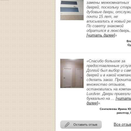
замены межкомнатных
дверей, поскольку стар
дубовые двери, отслуж
почти 15 лет, не
вписывались в новый р
По совету знакомой
обратился в люксдверь
.
[читать далее]
»
Вл
О
«Спасибо большое за
предоставленные услуг
Долгий был выбор и сам
дверей и в какой компан
сделать заказ. Прочита
множество отзывов,
остановилась на компа
Luxdver. Двери привезли
буквально на
...
[читат
далее]
»
Сенгилеева Ирина Ю
риэлтор, 
Все отзы
Оставить отзыв