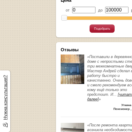
Цена
от
до
р
Подобрать
Отзывы
«Поставили в деревянн
доме с непростыми ст
три межкомнатные две
Мастер Андрей сделал 
работу быстро и
Нужна консультация?
качественно. Очень до
и смело рекомендуем вс
кому ещё только это
предстоит. И
...
[читат
далее]
»
Уткина
Пенсионер ,
«После ремонта кварт
возникла необходимост