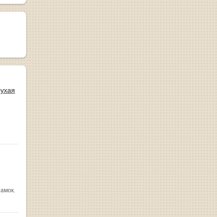
лухая
замок.