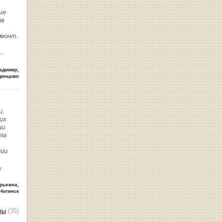
ые
ив
емонт.
..
адимир
,
динцово
и.
их
ии
ла
нии
ь
рьевна
,
Ногинск
вы
(35)