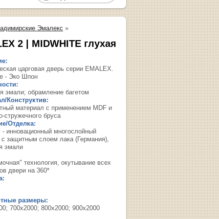
адимирские Эмалекс
»
EX 2 | MIDWHITE глухая
ие:
еская царговая дверь cерии EMALEX.
е - Эко Шпон
ости:
я эмали; обрамление багетом
л/Конструктив:
тный материал с применением MDF и
о-стружечного бруса
е/Отделка:
 - инновационный многослойный
 с защитным слоем лака (Германия),
я эмали
мочная" технология, окутывание всех
ов двери на 360*
а:
ртные размеры:
00; 700х2000; 800х2000; 900х2000