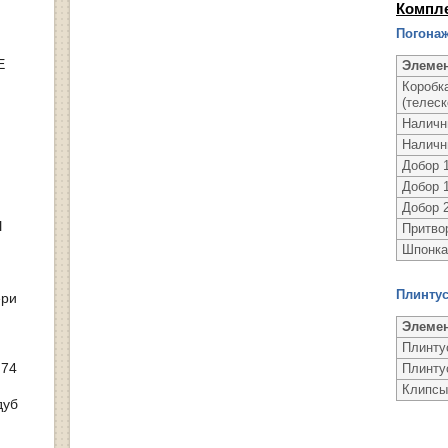
Компл
Погонаж
Е
Элеме
Коробк
(телеск
Наличн
Наличн
Добор 1
Добор 1
Добор 2
Ы
Притво
Шпонка
Плинту
ери
Элеме
Плинту
 74
Плинту
Клипсы
дуб