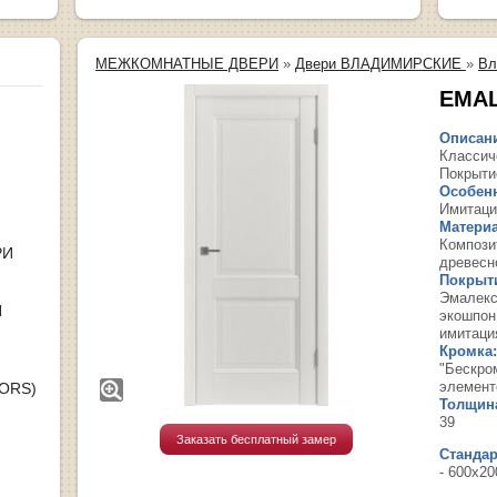
МЕЖКОМНАТНЫЕ ДВЕРИ
»
Двери ВЛАДИМИРСКИЕ
»
Вл
EMAL
Описан
Классич
Покрыти
Особенн
Имитаци
Материа
Компози
РИ
древесн
Покрыти
Эмалекс
Я
экошпон
имитаци
Кромка:
"Бескро
элемент
OORS)
Толщин
39
Заказать бесплатный замер
Станда
- 600х20