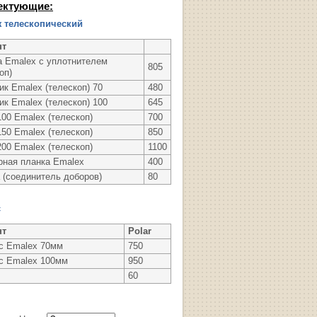
ектующие:
 телескопический
нт
а Emalex с уплотнителем
805
оп)
ик Emalex (телескоп) 70
480
ик Emalex (телескоп) 100
645
00 Emalex (телескоп)
700
50 Emalex (телескоп)
850
00 Emalex (телескоп)
1100
рная планка Emalex
400
 (соединитель доборов)
80
с
нт
Polar
с Emalex 70мм
750
с Emalex 100мм
950
60