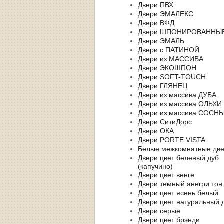
Двери ПВХ
Двери ЭМАЛЕКС
Двери ВФД
Двери ШПОНИРОВАННЫ
Двери ЭМАЛЬ
Двери с ПАТИНОЙ
Двери из МАССИВА
Двери ЭКОШПОН
Двери SOFT-TOUCH
Двери ГЛЯНЕЦ
Двери из массива ДУБА
Двери из массива ОЛЬХИ
Двери из массива СОСН
Двери СитиДорс
Двери ОКА
Двери PORTE VISTA
Белые межкомнатные дв
Двери цвет беленый дуб
(капучино)
Двери цвет венге
Двери темный анегри тон
Двери цвет ясень белый
Двери цвет натуральный 
Двери серые
Двери цвет брэнди