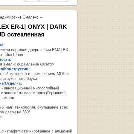
адимирские Эмалекс
»
EX ER-1| ONYX | DARK
D остекленная
ие:
еская царговая дверь cерии EMALEX.
е - Эко Шпон
ости:
я эмали; обрамление багетом
л/Конструктив:
тный материал с применением MDF и
о-стружечного бруса
е/Отделка:
 - инновационный многослойный
 с защитным слоем лака (Германия),
я эмали
мочная" технология, окутывание всех
ов двери на 360*
а:
oud - графит сатинированное с алмазной