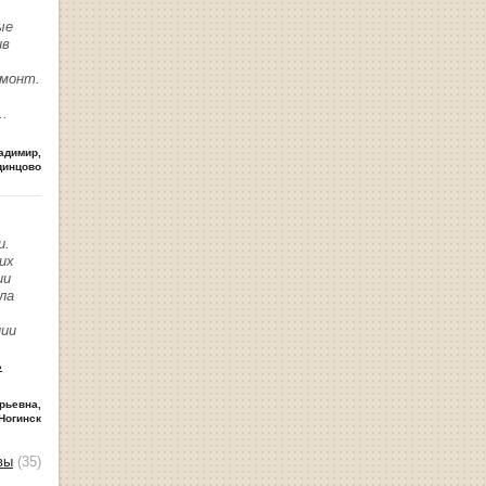
ые
ив
емонт.
..
адимир
,
динцово
и.
их
ии
ла
нии
ь
рьевна
,
Ногинск
вы
(35)