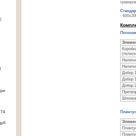
гравиро
Станда
- 600х20
Е
Компл
Погонаж
Элеме
Коробк
(телеск
Наличн
Наличн
Ы
Добор 1
Добор 1
Добор 2
ери
Притво
Шпонка
 74
Плинту
Элеме
дуб
Плинту
Плинту