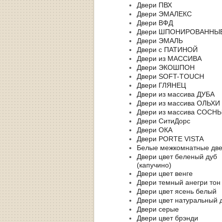
Двери ПВХ
Двери ЭМАЛЕКС
Двери ВФД
Двери ШПОНИРОВАННЫ
Двери ЭМАЛЬ
Двери с ПАТИНОЙ
Двери из МАССИВА
Двери ЭКОШПОН
Двери SOFT-TOUCH
Двери ГЛЯНЕЦ
Двери из массива ДУБА
Двери из массива ОЛЬХИ
Двери из массива СОСН
Двери СитиДорс
Двери ОКА
Двери PORTE VISTA
Белые межкомнатные дв
Двери цвет беленый дуб
(капучино)
Двери цвет венге
Двери темный анегри тон
Двери цвет ясень белый
Двери цвет натуральный 
Двери серые
Двери цвет брэнди