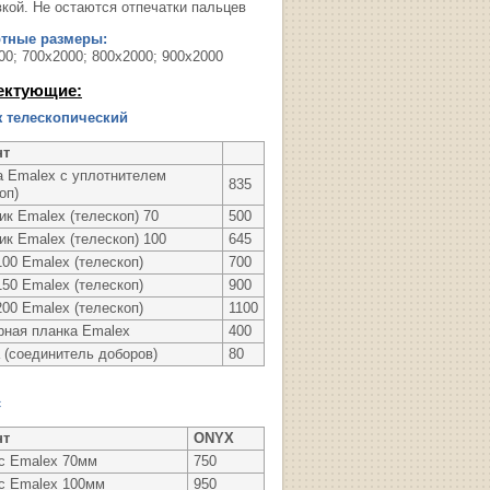
вкой. Не остаются отпечатки пальцев
ртные размеры:
00; 700х2000; 800х2000; 900х2000
ектующие:
 телескопический
нт
а Emalex с уплотнителем
835
оп)
ик Emalex (телескоп) 70
500
ик Emalex (телескоп) 100
645
00 Emalex (телескоп)
700
50 Emalex (телескоп)
900
00 Emalex (телескоп)
1100
рная планка Emalex
400
 (соединитель доборов)
80
с
нт
ONYX
с Emalex 70мм
750
с Emalex 100мм
950