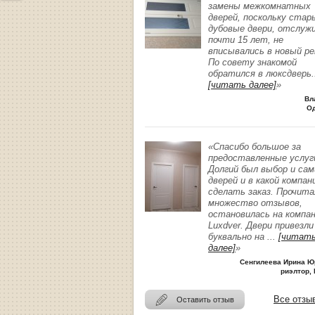
замены межкомнатных
дверей, поскольку стар
дубовые двери, отслуж
почти 15 лет, не
вписывались в новый р
По совету знакомой
обратился в люксдверь
.
[читать далее]
»
Вл
О
«Спасибо большое за
предоставленные услуг
Долгий был выбор и сам
дверей и в какой компан
сделать заказ. Прочита
множество отзывов,
остановилась на компа
Luxdver. Двери привезли
буквально на
...
[читат
далее]
»
Сенгилеева Ирина Ю
риэлтор, 
Все отзы
Оставить отзыв