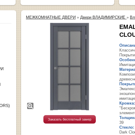
МЕЖКОМНАТНЫЕ ДВЕРИ
»
Двери ВЛАДИМИРСКИЕ
»
Вл
EMAL
CLOU
Описан
Классич
Покрыти
Особенн
Имитаци
РИ
Материа
Компози
древесн
Покрыти
Я
Эмалекс
экошпон
имитаци
Кромка:
OORS)
"Бескро
элемент
Толщин
Заказать бесплатный замер
39
Стекло:
Dark Cl