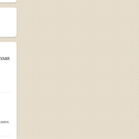
лухая
замок.