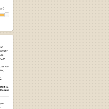
уб.
ом
енами
ри.
всю
вольны
ем,
ь
 Ирина
,
 Москва
иры
ь