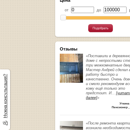
Цена
от
до
р
Подобрать
Отзывы
«Поставили в деревянн
доме с непростыми ст
три межкомнатные две
Мастер Андрей сделал 
работу быстро и
Нужна консультация?
качественно. Очень до
и смело рекомендуем вс
кому ещё только это
предстоит. И
...
[читат
далее]
»
Уткина
Пенсионер ,
«После ремонта кварт
возникла необходимост