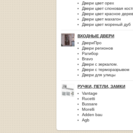
Двери цвет орех
Двери цвет слоновая кост
Двери цвет красное дере
Двери цвет махагон
Двери цвет мореный дуб
ВХОДНЫЕ ДВЕРИ
ДвериПро
Двери регионов
Ратибор
Bravo
Двери с зеркалом.
Двери с терморазрывом
Двери для улицы
РУЧКИ, ПЕТЛИ, ЗАМКИ
Vantage
Rucetti
Bussare
Morelli
Adden bau
Agb