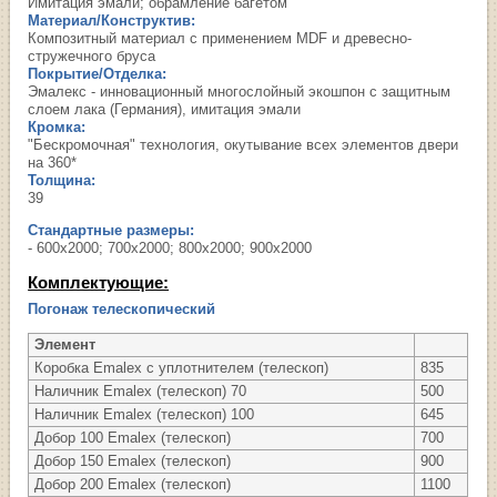
Имитация эмали; обрамление багетом
Материал/Конструктив:
Композитный материал с применением MDF и древесно-
стружечного бруса
Покрытие/Отделка:
Эмалекс - инновационный многослойный экошпон с защитным
слоем лака (Германия), имитация эмали
Кромка:
"Бескромочная" технология, окутывание всех элементов двери
на 360*
Толщина:
39
Стандартные размеры:
- 600х2000; 700х2000; 800х2000; 900х2000
Комплектующие:
Погонаж телескопический
Элемент
Коробка Emalex с уплотнителем (телескоп)
835
Наличник Emalex (телескоп) 70
500
Наличник Emalex (телескоп) 100
645
Добор 100 Emalex (телескоп)
700
Добор 150 Emalex (телескоп)
900
Добор 200 Emalex (телескоп)
1100