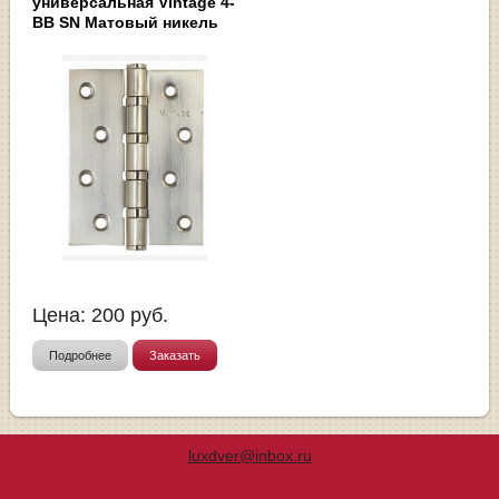
универсальная Vintage 4-
BB SN Матовый никель
Цена:
200
руб.
Подробнее
Заказать
luxdver@inbox.ru