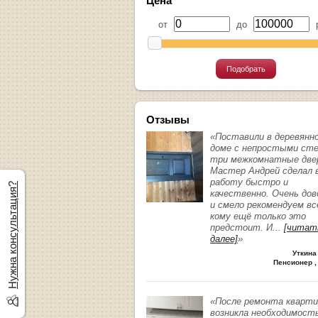
Цена
от
до
р
Подобрать
Отзывы
«Поставили в деревянн
доме с непростыми ст
три межкомнатные две
Мастер Андрей сделал 
работу быстро и
Нужна консультация?
качественно. Очень до
и смело рекомендуем вс
кому ещё только это
предстоит. И
...
[читат
далее]
»
Уткина
Пенсионер ,
«После ремонта кварт
возникла необходимост