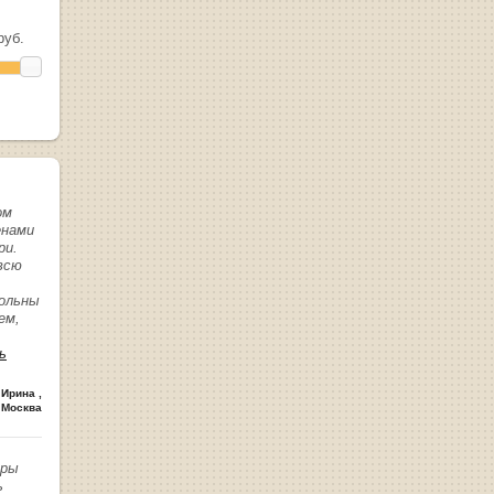
уб.
ом
енами
ри.
всю
вольны
ем,
ь
 Ирина
,
 Москва
иры
ь