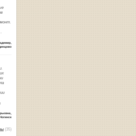
ые
ив
емонт.
..
адимир
,
динцово
и.
их
ии
ла
нии
ь
рьевна
,
Ногинск
вы
(35)