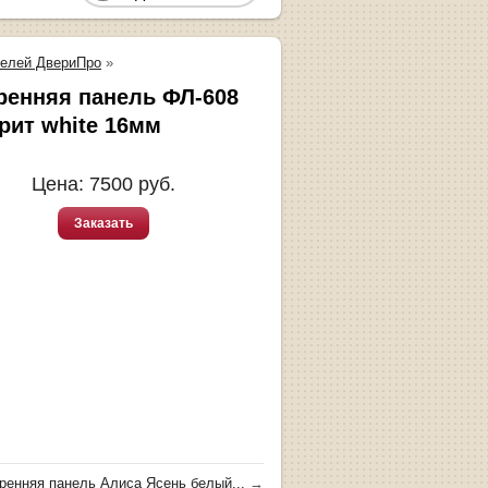
нелей ДвериПро
»
ренняя панель ФЛ-608
рит white 16мм
Цена:
7500
руб.
Заказать
ренняя панель Алиса Ясень белый...
→