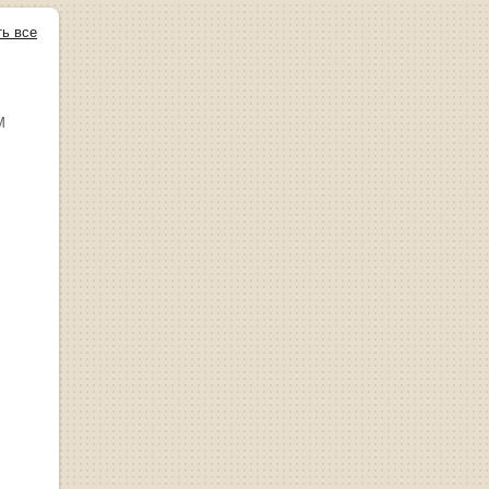
ть все
М