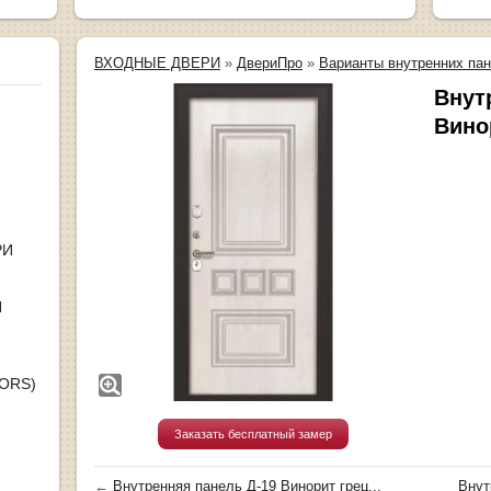
ВХОДНЫЕ ДВЕРИ
»
ДвериПро
»
Варианты внутренних па
Внут
Вино
РИ
Я
OORS)
Заказать бесплатный замер
←
Внутренняя панель Д-19 Винорит грец...
Внут