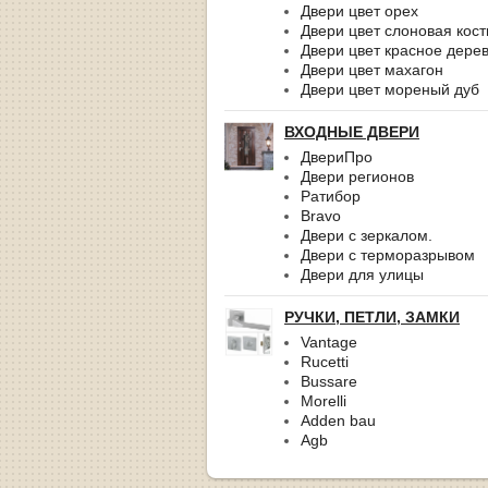
Двери цвет орех
Двери цвет слоновая кост
Двери цвет красное дере
Двери цвет махагон
Двери цвет мореный дуб
ВХОДНЫЕ ДВЕРИ
ДвериПро
Двери регионов
Ратибор
Bravo
Двери с зеркалом.
Двери с терморазрывом
Двери для улицы
РУЧКИ, ПЕТЛИ, ЗАМКИ
Vantage
Rucetti
Bussare
Morelli
Adden bau
Agb