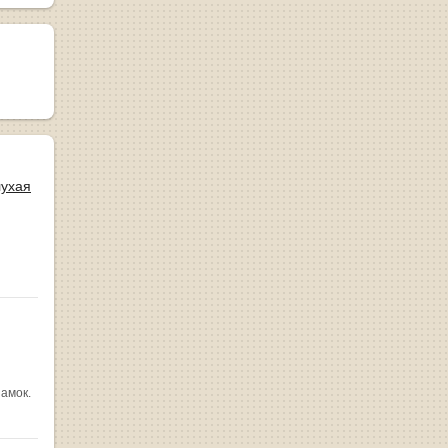
лухая
замок.