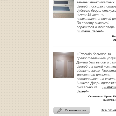
замены межкомнатных
дверей, поскольку стар
дубовые двери, отслуж
почти 15 лет, не
вписывались в новый р
По совету знакомой
обратился в люксдверь
.
[читать далее]
»
Вл
О
«Спасибо большое за
предоставленные услуг
Долгий был выбор и сам
дверей и в какой компан
сделать заказ. Прочита
множество отзывов,
остановилась на компа
Luxdver. Двери привезли
буквально на
...
[читат
далее]
»
Сенгилеева Ирина Ю
риэлтор, 
Все отзы
Оставить отзыв