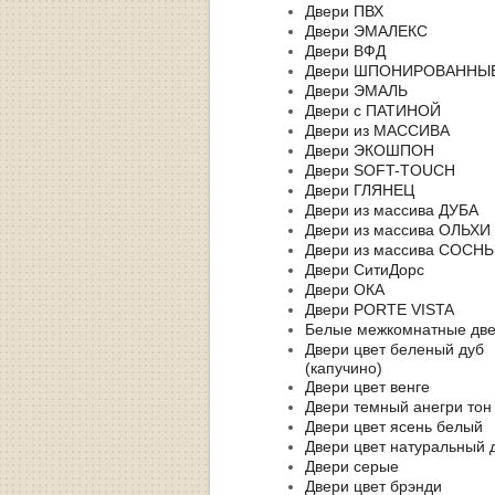
Двери ПВХ
Двери ЭМАЛЕКС
Двери ВФД
Двери ШПОНИРОВАННЫ
Двери ЭМАЛЬ
Двери с ПАТИНОЙ
Двери из МАССИВА
Двери ЭКОШПОН
Двери SOFT-TOUCH
Двери ГЛЯНЕЦ
Двери из массива ДУБА
Двери из массива ОЛЬХИ
Двери из массива СОСН
Двери СитиДорс
Двери ОКА
Двери PORTE VISTA
Белые межкомнатные дв
Двери цвет беленый дуб
(капучино)
Двери цвет венге
Двери темный анегри тон
Двери цвет ясень белый
Двери цвет натуральный 
Двери серые
Двери цвет брэнди