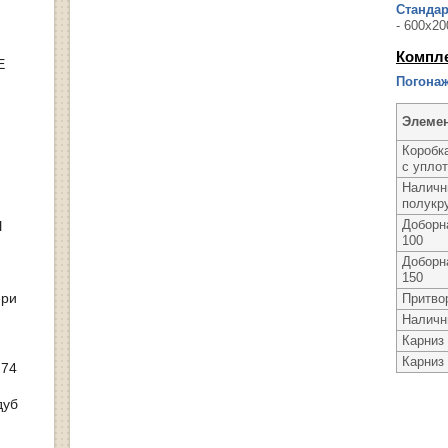
Станда
- 600х20
Компл
Е
Погонаж
Элеме
Коробк
с упло
Наличн
полукр
Доборн
Ы
100
Доборн
150
ери
Притво
Наличн
Карниз
Карниз
 74
дуб