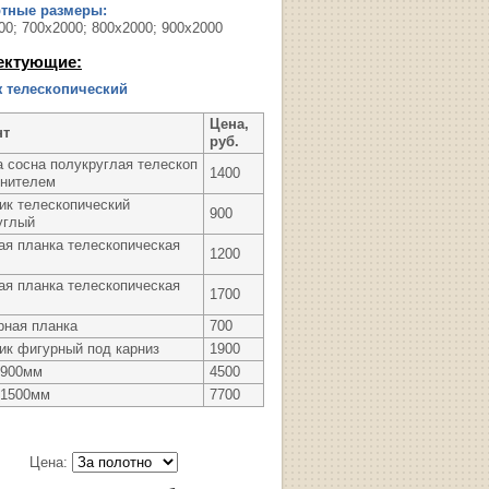
ртные размеры:
00; 700х2000; 800х2000; 900х2000
ектующие:
 телескопический
Цена,
нт
руб.
а сосна полукруглая телескоп
1400
тнителем
ик телескопический
900
углый
ая планка телескопическая
1200
ая планка телескопическая
1700
рная планка
700
ик фигурный под карниз
1900
 900мм
4500
 1500мм
7700
Цена: