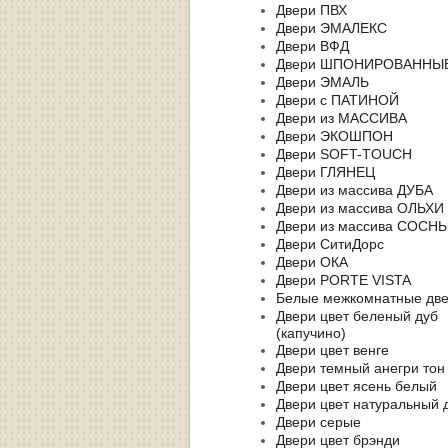
Двери ПВХ
Двери ЭМАЛЕКС
Двери ВФД
Двери ШПОНИРОВАННЫ
Двери ЭМАЛЬ
Двери с ПАТИНОЙ
Двери из МАССИВА
Двери ЭКОШПОН
Двери SOFT-TOUCH
Двери ГЛЯНЕЦ
Двери из массива ДУБА
Двери из массива ОЛЬХИ
Двери из массива СОСН
Двери СитиДорс
Двери ОКА
Двери PORTE VISTA
Белые межкомнатные дв
Двери цвет беленый дуб
(капучино)
Двери цвет венге
Двери темный анегри тон
Двери цвет ясень белый
Двери цвет натуральный 
Двери серые
Двери цвет брэнди