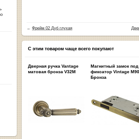
ь
во
←
Фрейм 02 Дуб глухая
Две
С этим товаром чаще всего покупают
Дверная ручка Vantage
Магнитный замок под
матовая бронза V32M
фиксатор Vintage M9
Бронза