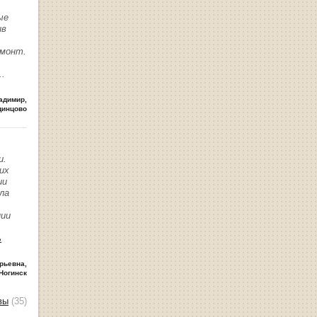
ые
ив
емонт.
..
адимир
,
динцово
и.
их
ии
ла
нии
ь
рьевна
,
Ногинск
вы
(35)