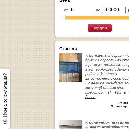
Цена
от
до
р
Подобрать
Отзывы
«Поставили в деревянн
доме с непростыми ст
три межкомнатные две
Мастер Андрей сделал 
работу быстро и
Нужна консультация?
качественно. Очень до
и смело рекомендуем вс
кому ещё только это
предстоит. И
...
[читат
далее]
»
Уткина
Пенсионер ,
«После ремонта кварт
возникла необходимост