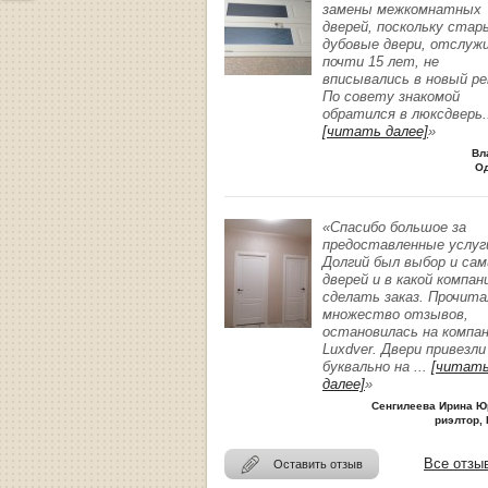
замены межкомнатных
дверей, поскольку стар
дубовые двери, отслуж
почти 15 лет, не
вписывались в новый р
По совету знакомой
обратился в люксдверь
.
[читать далее]
»
Вл
О
«Спасибо большое за
предоставленные услуг
Долгий был выбор и сам
дверей и в какой компан
сделать заказ. Прочита
множество отзывов,
остановилась на компа
Luxdver. Двери привезли
буквально на
...
[читат
далее]
»
Сенгилеева Ирина Ю
риэлтор, 
Все отзы
Оставить отзыв