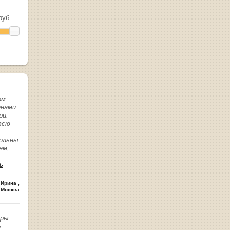
уб.
ом
енами
ри.
всю
вольны
ем,
ь
 Ирина
,
 Москва
иры
ь