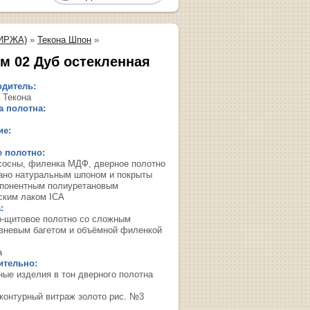
ИРЖА)
»
Текона Шпон
»
м 02 Дуб остекленная
дитель:
 Текона
 полотна:
ие:
 полотно:
сосны, филенка МДФ, дверное полотно
ано натуральным шпоном и покрыты
понентным полиуретановым
ским лаком ICA
:
о-щитовое полотно со сложным
вневым багетом и объёмной филенкой
а
ительно:
ные изделия в тон дверного полотна
 контурный витраж золото рис. №3