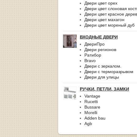
Двери цвет орех
Двери цвет слоновая кост
Двери цвет красное дере
Двери цвет махагон
Двери цвет мореный дуб
ВХОДНЫЕ ДВЕРИ
ДвериПро
Двери регионов
Ратибор
Bravo
Двери с зеркалом.
Двери с терморазрывом
Двери для улицы
РУЧКИ, ПЕТЛИ, ЗАМКИ
Vantage
Rucetti
Bussare
Morelli
Adden bau
Agb