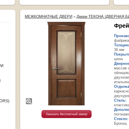
МЕЖКОМНАТНЫЕ ДВЕРИ
»
Двери ТЕКОНА (ДВЕРНАЯ Б
Фрей
Произво
фабрика
Толщина
36 мм
Покрыт
шпон
Дверное
РИ
массив 
облицов
двухком
Я
итальян
Отделка
каркасн
двухуро
Стиль:
OORS)
классик
Дополн
погонаж
Заказать бесплатный замер
Стекло:
Бронза,