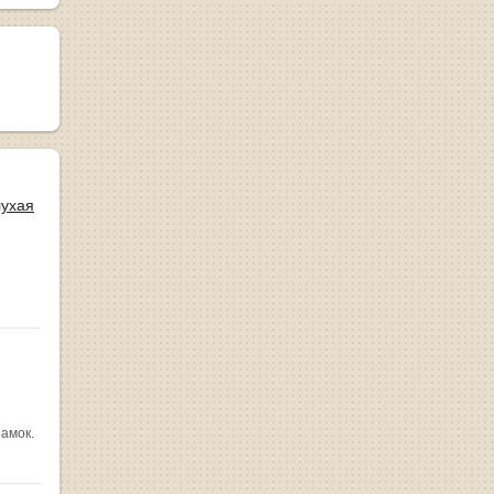
лухая
замок.