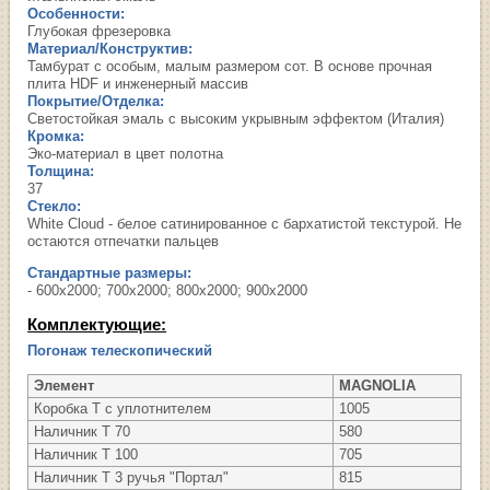
Особенности:
Глубокая фрезеровка
Материал/Конструктив:
Тамбурат с особым, малым размером сот. В основе прочная
плита HDF и инженерный массив
Покрытие/Отделка:
Светостойкая эмаль с высоким укрывным эффектом (Италия)
Кромка:
Эко-материал в цвет полотна
Толщина:
37
Стекло:
White Cloud - белое сатинированное с бархатистой текстурой. Не
остаются отпечатки пальцев
Стандартные размеры:
- 600х2000; 700х2000; 800х2000; 900х2000
Комплектующие:
Погонаж телескопический
Элемент
MAGNOLIA
Коробка Т с уплотнителем
1005
Наличник Т 70
580
Наличник Т 100
705
Наличник Т 3 ручья "Портал"
815