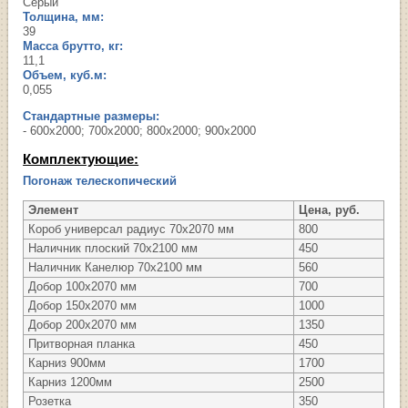
Серый
Толщина, мм:
39
Масса брутто, кг:
11,1
Объем, куб.м:
0,055
Стандартные размеры:
- 600х2000; 700х2000; 800х2000; 900х2000
Комплектующие:
Погонаж телескопический
Элемент
Цена, руб.
Короб универсал радиус 70х2070 мм
800
Наличник плоский 70х2100 мм
450
Наличник Канелюр 70х2100 мм
560
Добор 100х2070 мм
700
Добор 150х2070 мм
1000
Добор 200х2070 мм
1350
Притворная планка
450
Карниз 900мм
1700
Карниз 1200мм
2500
Розетка
350