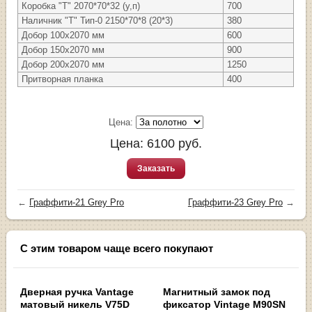
Коробка "Т" 2070*70*32 (у,п)
700
Наличник "Т" Тип-0 2150*70*8 (20*3)
380
Добор 100х2070 мм
600
Добор 150х2070 мм
900
Добор 200х2070 мм
1250
Притворная планка
400
Цена:
Цена:
6100
руб.
Заказать
←
Граффити-21 Grey Pro
Граффити-23 Grey Pro
→
С этим товаром чаще всего покупают
Дверная ручка Vantage
Магнитный замок под
матовый никель V75D
фиксатор Vintage M90SN