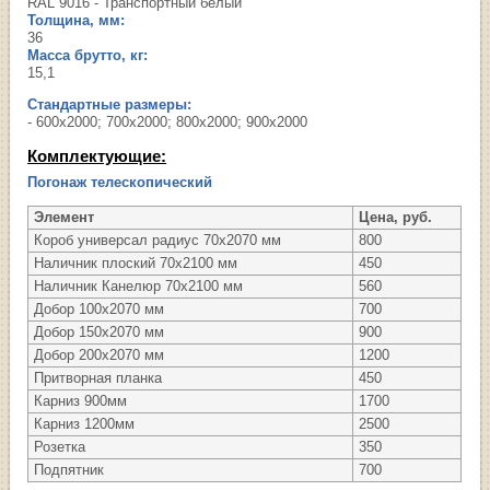
RAL 9016 - Транспортный белый
Толщина, мм:
36
Масса брутто, кг:
15,1
Стандартные размеры:
- 600х2000; 700х2000; 800х2000; 900х2000
Комплектующие:
Погонаж телескопический
Элемент
Цена, руб.
Короб универсал радиус 70х2070 мм
800
Наличник плоский 70х2100 мм
450
Наличник Канелюр 70х2100 мм
560
Добор 100х2070 мм
700
Добор 150х2070 мм
900
Добор 200х2070 мм
1200
Притворная планка
450
Карниз 900мм
1700
Карниз 1200мм
2500
Розетка
350
Подпятник
700