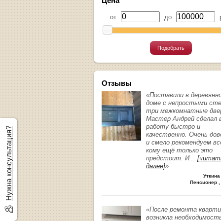
Цена
от
до
р
Подобрать
Отзывы
«Поставили в деревянн
доме с непростыми ст
три межкомнатные две
Мастер Андрей сделал 
работу быстро и
Нужна консультация?
качественно. Очень до
и смело рекомендуем вс
кому ещё только это
предстоит. И
...
[читат
далее]
»
Уткина
Пенсионер ,
«После ремонта кварт
возникла необходимост