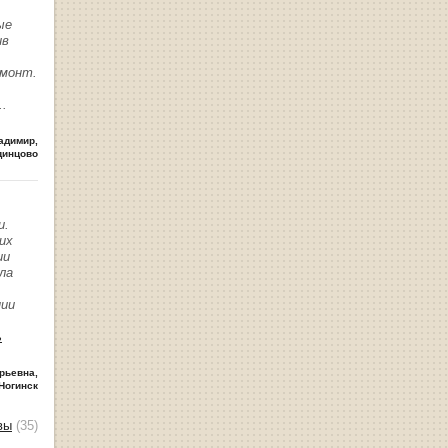
ые
ив
емонт.
..
адимир
,
динцово
и.
их
ии
ла
нии
ь
рьевна
,
Ногинск
вы
(35)