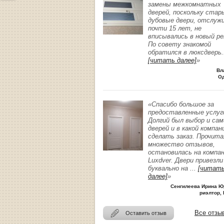
замены межкомнатных
дверей, поскольку стар
дубовые двери, отслуж
почти 15 лет, не
вписывались в новый р
По совету знакомой
обратился в люксдверь
.
[читать далее]
»
Вл
О
«Спасибо большое за
предоставленные услуг
Долгий был выбор и сам
дверей и в какой компан
сделать заказ. Прочита
множество отзывов,
остановилась на компа
Luxdver. Двери привезли
буквально на
...
[читат
далее]
»
Сенгилеева Ирина Ю
риэлтор, 
Все отзы
Оставить отзыв