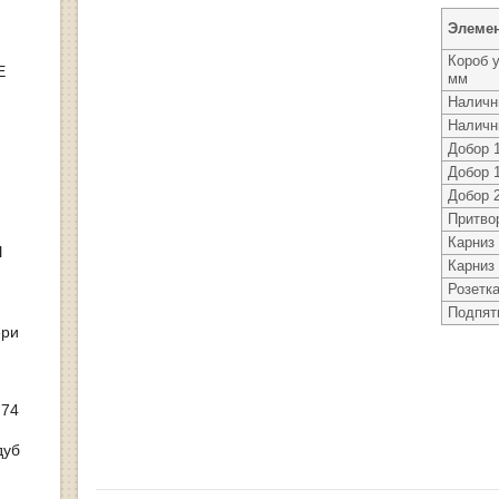
Элеме
Короб 
Е
мм
Наличн
Наличн
Добор 
Добор 
Добор 
Притво
Карниз
Ы
Карниз
Розетк
Подпят
ери
 74
дуб