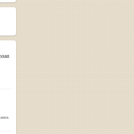
лухая
замок.