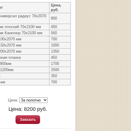
Цена,
нт
руб.
универсал радиус 70х2070
800
ик плоский 70х2100 мм
450
ик Канелюр 70х2100 мм
560
100х2070 мм
700
150х2070 мм
1000
200х2070 мм
1350
рная планка
450
 900мм
1700
 1200мм
2500
а
350
ник
700
Цена:
Цена:
8200
руб.
Заказать