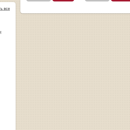
ть все
М