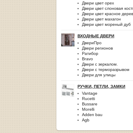
Двери цвет орех
Двери цвет слоновая кост
Двери цвет красное дере
Двери цвет махагон
Двери цвет мореный дуб
ВХОДНЫЕ ДВЕРИ
ДвериПро
Двери регионов
Ратибор
Bravo
Двери с зеркалом.
Двери с терморазрывом
Двери для улицы
РУЧКИ, ПЕТЛИ, ЗАМКИ
Vantage
Rucetti
Bussare
Morelli
Adden bau
Agb