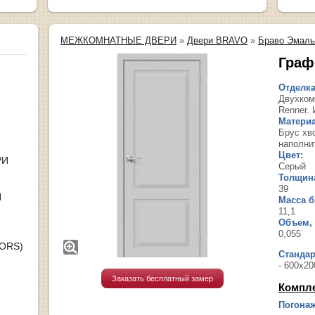
МЕЖКОМНАТНЫЕ ДВЕРИ
»
Двери BRAVO
»
Браво Эмаль
Граф
Отделка
Двухком
Renner. 
Материа
Брус хв
наполни
Цвет:
РИ
Серый
Толщина
39
Я
Масса бр
11,1
Объем, 
0,055
OORS)
Станда
- 600х20
Заказать бесплатный замер
Компл
Погонаж