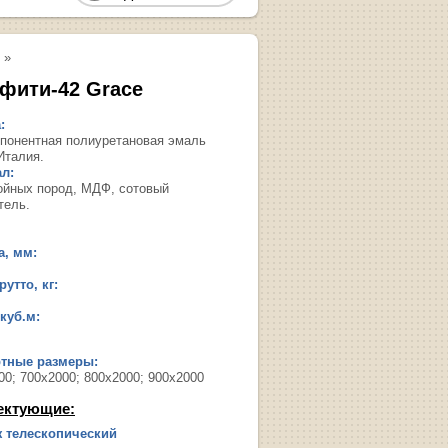
»
фити-42 Grace
:
понентная полиуретановая эмаль
Италия.
л:
ойных пород, МДФ, сотовый
тель.
, мм:
утто, кг:
куб.м:
ртные размеры:
00; 700х2000; 800х2000; 900х2000
ектующие:
 телескопический