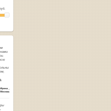
уб.
ом
енами
ри.
всю
вольны
ем,
ь
 Ирина
,
 Москва
иры
ь