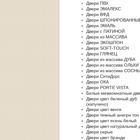
Двери ПВХ
Двери ЭМАЛЕКС
Двери ВФД
Двери ШПОНИРОВАННЫ
Двери ЭМАЛЬ
Двери с ПАТИНОЙ
Двери из МАССИВА
Двери ЭКОШПОН
Двери SOFT-TOUCH
Двери ГЛЯНЕЦ
Двери из массива ДУБА
Двери из массива ОЛЬХИ
Двери из массива СОСН
Двери СитиДорс
Двери ОКА
Двери PORTE VISTA
Белые межкомнатные дв
Двери цвет беленый дуб
(капучино)
Двери цвет венге
Двери темный анегри тон
Двери цвет ясень белый
Двери цвет натуральный 
Двери серые
Двери цвет брэнди