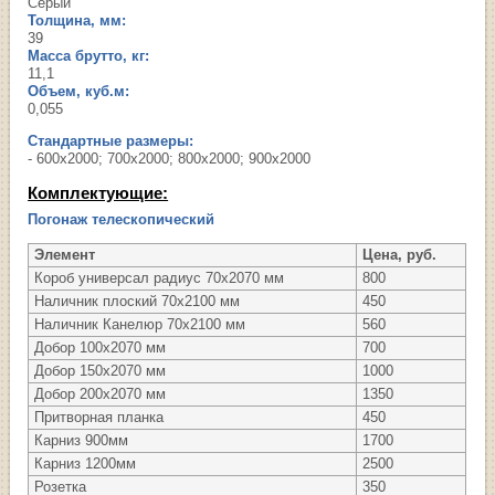
Серый
Толщина, мм:
39
Масса брутто, кг:
11,1
Объем, куб.м:
0,055
Стандартные размеры:
- 600х2000; 700х2000; 800х2000; 900х2000
Комплектующие:
Погонаж телескопический
Элемент
Цена, руб.
Короб универсал радиус 70х2070 мм
800
Наличник плоский 70х2100 мм
450
Наличник Канелюр 70х2100 мм
560
Добор 100х2070 мм
700
Добор 150х2070 мм
1000
Добор 200х2070 мм
1350
Притворная планка
450
Карниз 900мм
1700
Карниз 1200мм
2500
Розетка
350