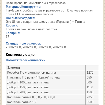
Патинирование; объемная 3D-фрезеровка
Материал/Конструктив:
Тамбурат с особым, малым размером сот. В основе прочная
плита HDF и инженерный массив
Покрытие/Отделка:
Эко Шпон с защитным слоем лака (Германия) + Патина
Кромка:
Кромка из экошпона в цвет полотна
Толщина:
37
Стандартные размеры:
- 600х2000; 700х2000; 800х2000; 900х2000
Комплектующие:
Погонаж телескопический
Элемент
Коробка Т с уплотнителем патина
1270
Наличник Т 3 ручья "Портал" патина
650
Добор Т 100 два паза патина
800
Добор Т 150 два паза патина
1100
Добор Т 200 два паза патина
1500
Капитель патина 0,6, 0,7, 0,8, 0,9
2350
Капитель патина 1,2
3500