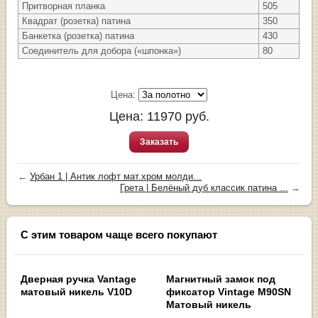
Притворная планка
505
Квадрат (розетка) патина
350
Банкетка (розетка) патина
430
Соединитель для добора («шпонка»)
80
Цена:
Цена:
11970
руб.
Заказать
←
Урбан 1 | Антик лофт мат.хром молди...
Грета | Белёный дуб классик патина ...
→
С этим товаром чаще всего покупают
Дверная ручка Vantage
Магнитный замок под
матовый никель V10D
фиксатор Vintage M90SN
Матовый никель