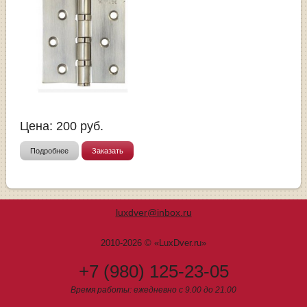
Цена:
200
руб.
Подробнее
Заказать
luxdver@inbox.ru
2010-2026 © «LuxDver.ru»
+7 (980) 125-23-05
Время работы: ежедневно с 9.00 до 21.00