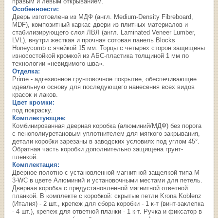
правым и левым открыванием.
Особенноести:
Дверь изготовлена из МДФ (англ. Medium-Density Fibreboard,
MDF), композитный каркас двери из плитных материалов и
стабилизирующего слоя ЛВЛ (англ. Laminated Veneer Lumber,
LVL), внутри жесткая и прочная сотовая панель Blocks
Honeycomb с ячейкой 15 мм. Торцы с четырех сторон защищены
износостойкой кромкой из АБС-пластика толщиной 1 мм по
технологии «невидимого шва».
Отделка:
Prime - адгезионное грунтовочное покрытие, обеспечивающее
идеальную основу для последующего нанесения всех видов
красок и лаков.
Цвет кромки:
под покраску.
Комплектующие:
Комбинированная дверная коробка (алюминий/МДФ) без порога
с пенополиуретановым уплотнителем для мягкого закрывания,
детали коробки зарезаны в заводских условиях под углом 45°.
Обратная часть коробки дополнительно защищена грунт-
пленкой.
Комплектация:
Дверное полотно с установленной магнитной защелкой типа M-
3-WC в цвете Алюминий и установочными местами для петель.
Дверная коробка с предустановленной магнитной ответной
планкой. В комплекте с коробкой: скрытые петли Krona Koblenz
(Италия) - 2 шт., крепеж для сбора коробки - 1 к-т (винт-заклепка
- 4 шт.), крепеж для ответной планки - 1 к-т. Ручка и фиксатор в