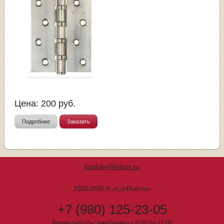
Цена:
200
руб.
Подробнее
Заказать
luxdver@inbox.ru
2010-2026 © «LuxDver.ru»
+7 (980) 125-23-05
Время работы: ежедневно с 9.00 до 21.00