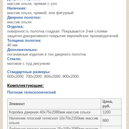
массив ольхи, прямая с упл.
Наличник:
массив ольхи, прямой, или фигурный
Дверное полотно:
массив ольхи
Отделка:
поверхность полотна гладкая. Покрывается 3-мя слоями
защитно-декоративного покрытия европейских производителей.
Толщина полотна:
40 мм
Дополнительно:
погонажные изделия в тон дверного полотна
Стекло:
матовое с худ.рисунком
Стандартные размеры:
600х2000; 700х2000; 800х2000; 900х2000
Комплектующие:
Погонаж телескопический
Цена,
Элемент
руб.
Коробка дверная 40х75х2080мм массив ольхи
1200
Наличник плоский телескоп 10х70х2150мм массив
880
ольхи
Доборная планка телескоп 15х100х2080мм массив