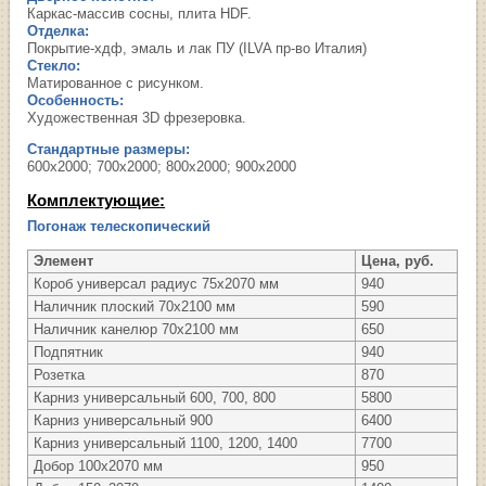
Каркас-массив сосны, плита HDF.
Отделка:
Покрытие-хдф, эмаль и лак ПУ (ILVA пр-во Италия)
Стекло:
Матированное с рисунком.
Особенность:
Художественная 3D фрезеровка.
Стандартные размеры:
600х2000; 700х2000; 800х2000; 900х2000
Комплектующие:
Погонаж телескопический
Элемент
Цена, руб.
Короб универсал радиус 75х2070 мм
940
Наличник плоский 70х2100 мм
590
Наличник канелюр 70х2100 мм
650
Подпятник
940
Розетка
870
Карниз универсальный 600, 700, 800
5800
Карниз универсальный 900
6400
Карниз универсальный 1100, 1200, 1400
7700
Добор 100х2070 мм
950