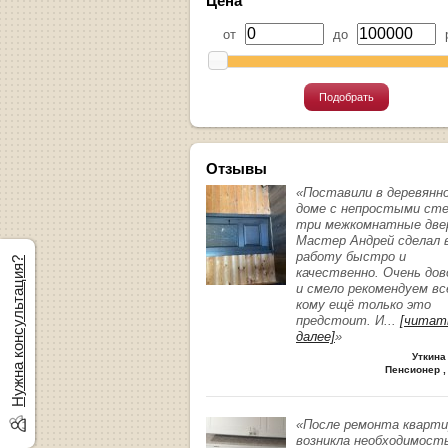
Цена
от
до
р
Подобрать
Отзывы
«Поставили в деревянн
доме с непростыми ст
три межкомнатные две
Мастер Андрей сделал 
работу быстро и
Нужна консультация?
качественно. Очень до
и смело рекомендуем вс
кому ещё только это
предстоит. И
...
[читат
далее]
»
Уткина
Пенсионер ,
«После ремонта кварт
возникла необходимост