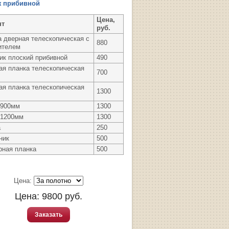
ж прибивной
Цена,
нт
руб.
а дверная телескопическая с
880
ителем
ик плоский прибивной
490
ая планка телескопическая
700
ая планка телескопическая
1300
 900мм
1300
 1200мм
1300
а
250
ник
500
рная планка
500
Цена:
Цена:
9800
руб.
Заказать