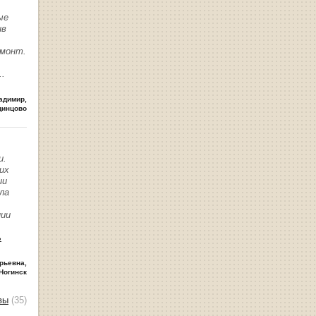
ые
ив
емонт.
..
адимир
,
динцово
и.
их
ии
ла
нии
ь
рьевна
,
Ногинск
вы
(35)