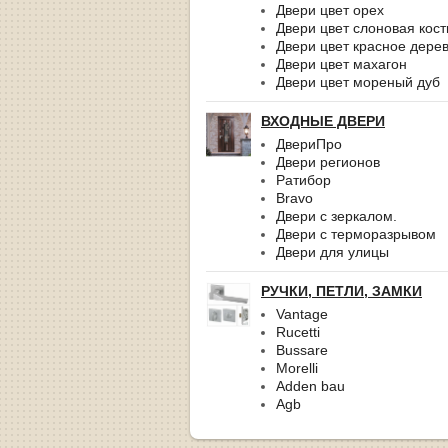
Двери цвет орех
Двери цвет слоновая кост
Двери цвет красное дере
Двери цвет махагон
Двери цвет мореный дуб
ВХОДНЫЕ ДВЕРИ
ДвериПро
Двери регионов
Ратибор
Bravo
Двери с зеркалом.
Двери с терморазрывом
Двери для улицы
РУЧКИ, ПЕТЛИ, ЗАМКИ
Vantage
Rucetti
Bussare
Morelli
Adden bau
Agb