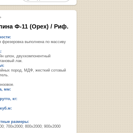
»
лина Ф-11 (Орех) / Риф.
ости:
я фрезеровка выполнена по массиву
:
йн шпон, двухкомпонентный
тановый лак.
л:
ойных пород, МДФ, жесткий сотовый
тель.
онзовое.
, мм:
утто, кг:
куб.м:
ртные размеры:
00; 700х2000; 800х2000; 900х2000