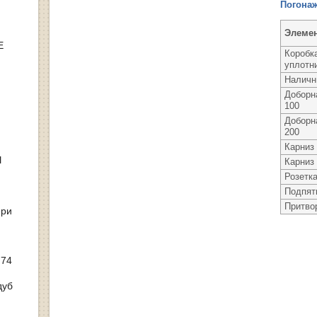
Погона
Элеме
Е
Коробк
уплотн
Наличн
Доборн
100
Доборн
200
Карниз
Ы
Карниз
Розетк
Подпят
Притво
ери
 74
дуб