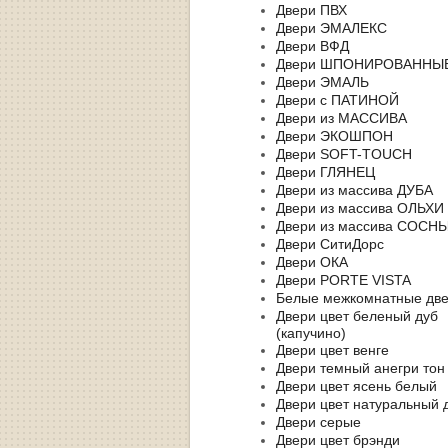
Двери ПВХ
Двери ЭМАЛЕКС
Двери ВФД
Двери ШПОНИРОВАННЫ
Двери ЭМАЛЬ
Двери с ПАТИНОЙ
Двери из МАССИВА
Двери ЭКОШПОН
Двери SOFT-TOUCH
Двери ГЛЯНЕЦ
Двери из массива ДУБА
Двери из массива ОЛЬХИ
Двери из массива СОСН
Двери СитиДорс
Двери ОКА
Двери PORTE VISTA
Белые межкомнатные дв
Двери цвет беленый дуб
(капучино)
Двери цвет венге
Двери темный анегри тон
Двери цвет ясень белый
Двери цвет натуральный 
Двери серые
Двери цвет брэнди