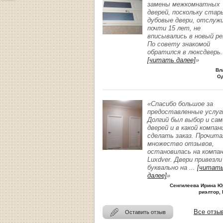
замены межкомнатных
дверей, поскольку стар
дубовые двери, отслуж
почти 15 лет, не
вписывались в новый р
По совету знакомой
обратился в люксдверь
.
[читать далее]
»
Вл
О
«Спасибо большое за
предоставленные услуг
Долгий был выбор и сам
дверей и в какой компан
сделать заказ. Прочита
множество отзывов,
остановилась на компа
Luxdver. Двери привезли
буквально на
...
[читат
далее]
»
Сенгилеева Ирина Ю
риэлтор, 
Все отзы
Оставить отзыв