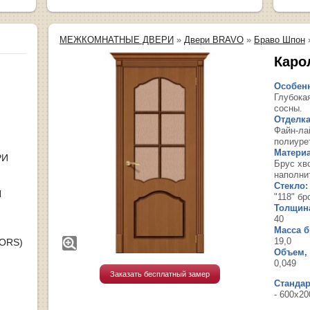
МЕЖКОМНАТНЫЕ ДВЕРИ
»
Двери BRAVO
»
Браво Шпон
Каро
Особенн
Глубока
сосны.
Отделка
Файн-ла
полиуре
Материа
РИ
Брус хв
наполни
Стекло:
Я
"118" бр
Толщина
40
Масса бр
19,0
OORS)
Объем, 
0,049
Заказать бесплатный замер
Станда
- 600х20