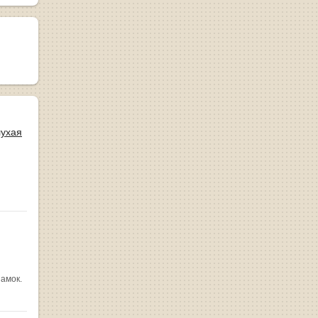
лухая
замок.