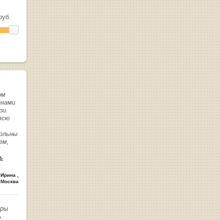
уб.
ом
енами
ри.
всю
вольны
ем,
ь
 Ирина
,
 Москва
иры
ь