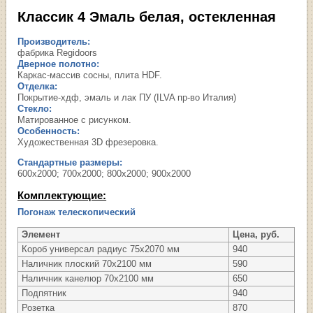
Классик 4 Эмаль белая, остекленная
Производитель:
фабрика Regidoors
Дверное полотно:
Каркас-массив сосны, плита HDF.
Отделка:
Покрытие-хдф, эмаль и лак ПУ (ILVA пр-во Италия)
Стекло:
Матированное с рисунком.
Особенность:
Художественная 3D фрезеровка.
Стандартные размеры:
600х2000; 700х2000; 800х2000; 900х2000
Комплектующие:
Погонаж телескопический
Элемент
Цена, руб.
Короб универсал радиус 75х2070 мм
940
Наличник плоский 70х2100 мм
590
Наличник канелюр 70х2100 мм
650
Подпятник
940
Розетка
870