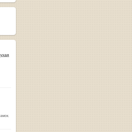
лухая
замок.