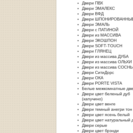
Двери ПВХ
Двери ЭМАЛЕКС
Двери ВФД
Двери ШПОНИРОВАННЫ
Двери ЭМАЛЬ
Двери с ПАТИНОЙ
Двери из МАССИВА
Двери ЭКОШПОН
Двери SOFT-TOUCH
Двери ГЛЯНЕЦ
Двери из массива ДУБА
Двери из массива ОЛЬХИ
Двери из массива СОСН
Двери СитиДорс
Двери ОКА
Двери PORTE VISTA
Белые межкомнатные дв
Двери цвет беленый дуб
(капучино)
Двери цвет венге
Двери темный анегри тон
Двери цвет ясень белый
Двери цвет натуральный 
Двери серые
Двери цвет брэнди