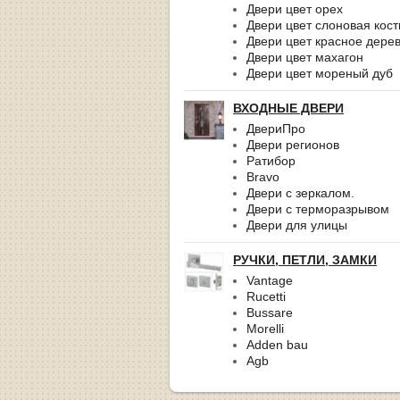
Двери цвет орех
Двери цвет слоновая кост
Двери цвет красное дере
Двери цвет махагон
Двери цвет мореный дуб
ВХОДНЫЕ ДВЕРИ
ДвериПро
Двери регионов
Ратибор
Bravo
Двери с зеркалом.
Двери с терморазрывом
Двери для улицы
РУЧКИ, ПЕТЛИ, ЗАМКИ
Vantage
Rucetti
Bussare
Morelli
Adden bau
Agb