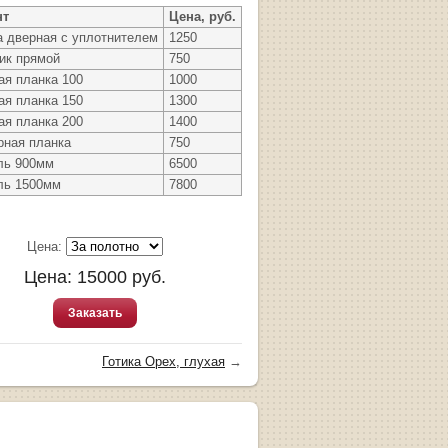
нт
Цена, руб.
а дверная с уплотнителем
1250
ик прямой
750
ая планка 100
1000
ая планка 150
1300
ая планка 200
1400
рная планка
750
ль 900мм
6500
ль 1500мм
7800
Цена:
Цена:
15000
руб.
Заказать
Готика Орех, глухая
→