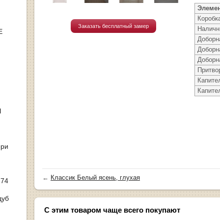
Элеме
Коробк
Заказать бесплатный замер
Наличн
Е
Доборн
Доборн
Доборн
Притво
Капите
Капите
Ы
ери
←
Классик Белый ясень, глухая
 74
дуб
С этим товаром чаще всего покупают