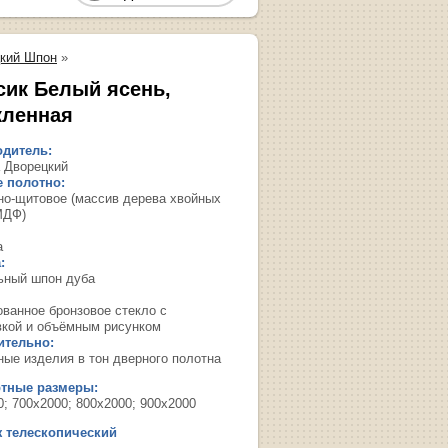
кий Шпон
»
сик Белый ясень,
кленная
дитель:
 Дворецкий
 полотно:
но-щитовое (массив дерева хвойных
МДФ)
а
:
ьный шпон дуба
ованное бронзовое стекло с
вкой и объёмным рисунком
ительно:
ные изделия в тон дверного полотна
ртные размеры:
0; 700х2000; 800х2000; 900х2000
 телескопический