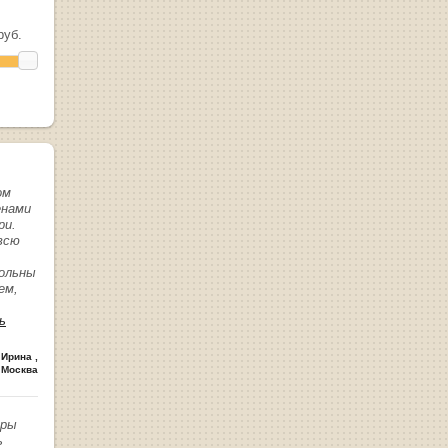
уб.
ом
енами
ри.
всю
вольны
ем,
ь
 Ирина
,
 Москва
иры
ь