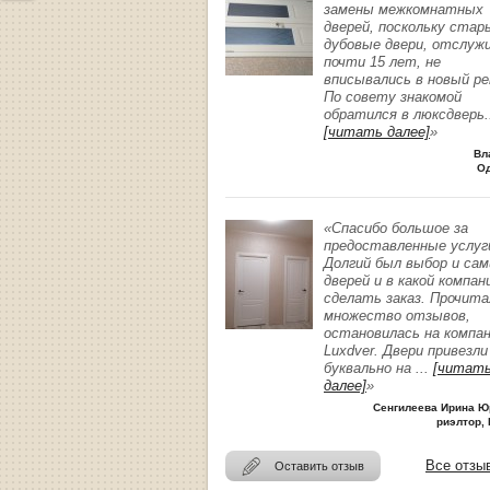
замены межкомнатных
дверей, поскольку стар
дубовые двери, отслуж
почти 15 лет, не
вписывались в новый р
По совету знакомой
обратился в люксдверь
.
[читать далее]
»
Вл
О
«Спасибо большое за
предоставленные услуг
Долгий был выбор и сам
дверей и в какой компан
сделать заказ. Прочита
множество отзывов,
остановилась на компа
Luxdver. Двери привезли
буквально на
...
[читат
далее]
»
Сенгилеева Ирина Ю
риэлтор, 
Все отзы
Оставить отзыв