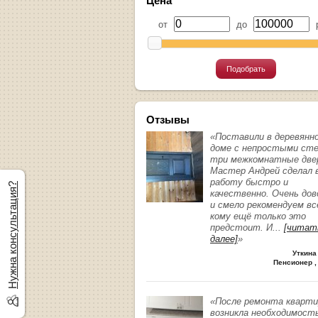
Цена
от
до
р
Подобрать
Отзывы
«Поставили в деревянн
доме с непростыми ст
три межкомнатные две
Мастер Андрей сделал 
работу быстро и
Нужна консультация?
качественно. Очень до
и смело рекомендуем вс
кому ещё только это
предстоит. И
...
[читат
далее]
»
Уткина
Пенсионер ,
«После ремонта кварт
возникла необходимост