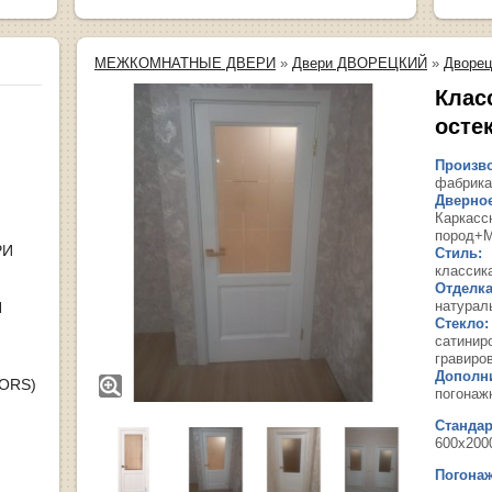
МЕЖКОМНАТНЫЕ ДВЕРИ
»
Двери ДВОРЕЦКИЙ
»
Дворец
Клас
осте
Произво
фабрика
Дверное
Каркасс
пород+
РИ
Стиль:
классик
Отделка
натурал
Я
Стекло:
сатинир
гравиро
Дополн
OORS)
погонаж
Станда
600х200
Погонаж