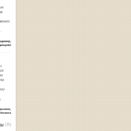
ые
ив
емонт.
..
адимир
,
динцово
и.
их
ии
ла
нии
ь
рьевна
,
Ногинск
вы
(35)