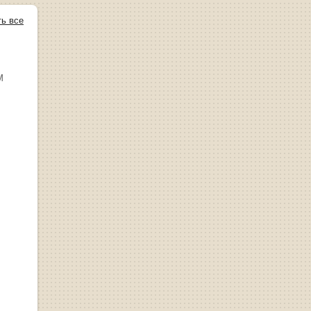
ть все
М