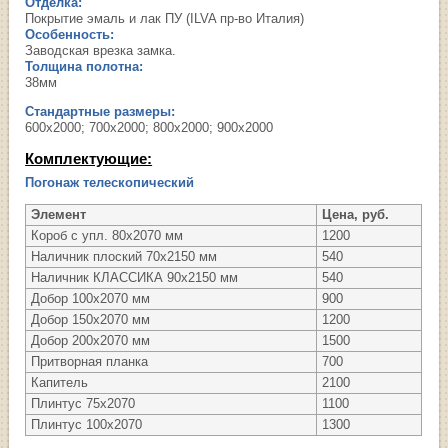
Отделка:
Покрытие эмаль и лак ПУ (ILVA пр-во Италия)
Особенность:
Заводская врезка замка.
Толщина полотна:
38мм
Стандартные размеры:
600х2000; 700х2000; 800х2000; 900х2000
Комплектующие:
Погонаж телескопический
Элемент
Цена, руб.
Короб с упл. 80х2070 мм
1200
Наличник плоский 70х2150 мм
540
Наличник КЛАССИКА 90х2150 мм
540
Добор 100х2070 мм
900
Добор 150х2070 мм
1200
Добор 200х2070 мм
1500
Притворная планка
700
Капитель
2100
Плинтус 75х2070
1100
Плинтус 100х2070
1300