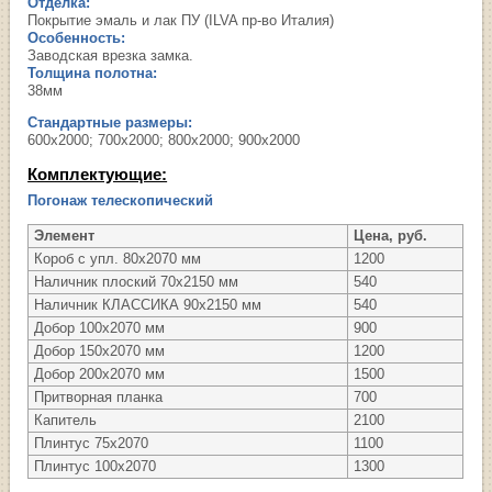
Отделка:
Покрытие эмаль и лак ПУ (ILVA пр-во Италия)
Особенность:
Заводская врезка замка.
Толщина полотна:
38мм
Стандартные размеры:
600х2000; 700х2000; 800х2000; 900х2000
Комплектующие:
Погонаж телескопический
Элемент
Цена, руб.
Короб с упл. 80х2070 мм
1200
Наличник плоский 70х2150 мм
540
Наличник КЛАССИКА 90х2150 мм
540
Добор 100х2070 мм
900
Добор 150х2070 мм
1200
Добор 200х2070 мм
1500
Притворная планка
700
Капитель
2100
Плинтус 75х2070
1100
Плинтус 100х2070
1300