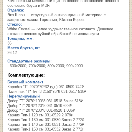
Композитный мебельный щит на основе высококачественного
соснового бруса и MDF.
Отделка:
Эко Шпон — структурный антивандальный материал с
защитным лаком. Германия, Южная Корея.
Стекло:
White Сrystal — белое художественное сатинато. Дешевое
стекло с пескоструйной обработкой не используем.
Толщина, мм:
36
Масса брутто, кг:
26,12
Стандартные размеры:
- 600х2000; 700х2000; 800х2000; 900х2000
Комплектующие:
Базовый комплект
Коробка "Т" 2070*70*32 (у,п) 031-0509 742₽
Наличник "Т" Тип-3 2150*75*8 031-0517 518₽
Нерегулируемый
Добор "Т" 2070*100*8 031-0518 Заказ 518₽
Добор "Т" 2070*120*8 031-0519 623₽
Добор "Т" 2070*200*8 031-0520 1 036₽
Карниз Тип-1 120 см 031-0529 2 079₽
Карниз Тип-1 130 см 031-0530 Заказ 2 772₽
Карниз Тип-1 140 см 031-0531 Заказ 2 772₽
Карниз Тип-1 150 см 031-0532 Заказ 2 772₽