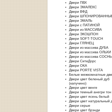
Двери ПВХ
Двери ЭМАЛЕКС
Двери ВФД
Двери ШПОНИРОВАННЫ
Двери ЭМАЛЬ
Двери с ПАТИНОЙ
Двери из МАССИВА
Двери ЭКОШПОН
Двери SOFT-TOUCH
Двери ГЛЯНЕЦ
Двери из массива ДУБА
Двери из массива ОЛЬХИ
Двери из массива СОСН
Двери СитиДорс
Двери ОКА
Двери PORTE VISTA
Белые межкомнатные дв
Двери цвет беленый дуб
(капучино)
Двери цвет венге
Двери темный анегри тон
Двери цвет ясень белый
Двери цвет натуральный 
Двери серые
Двери цвет брэнди