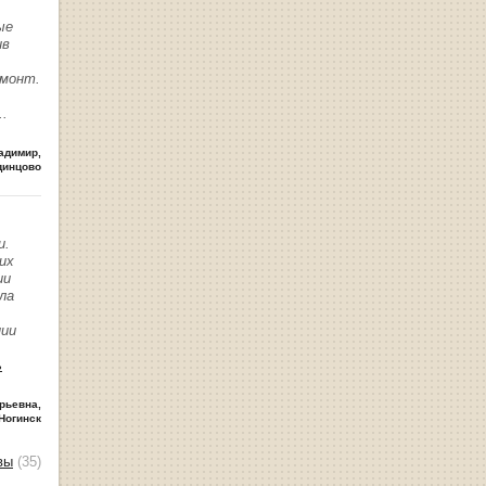
ые
ив
емонт.
..
адимир
,
динцово
и.
их
ии
ла
нии
ь
рьевна
,
Ногинск
вы
(35)