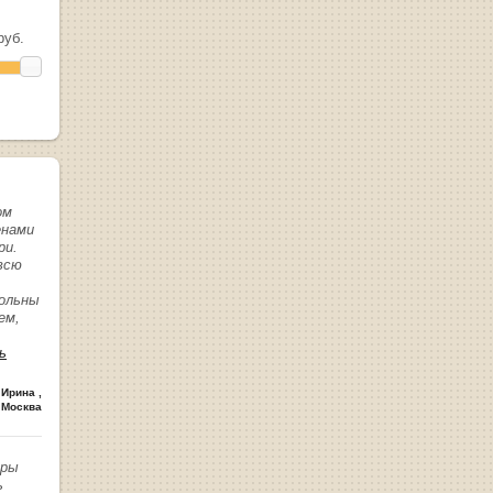
уб.
ом
енами
ри.
всю
вольны
ем,
ь
 Ирина
,
 Москва
иры
ь