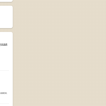
лухая
замок.