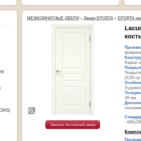
МЕЖКОМНАТНЫЕ ДВЕРИ
»
Двери EPORTA
»
EPORTA эм
Lacu
кост
Произво
фабрика
Констру
Каркас-
Покрыт
РИ
Покрыти
(ILVA пр
Особенн
Художес
Я
Толщина
38 мм
Дополн
погонаж
OORS)
Станда
- 600х20
Заказать бесплатный замер
Компл
Погонаж