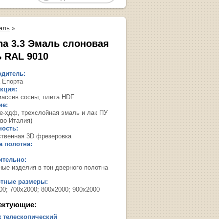
аль
»
na 3.3 Эмаль слоновая
ь RAL 9010
дитель:
 Епорта
кция:
массив сосны, плита HDF.
ие:
е-хдф, трехслойная эмаль и лак ПУ
-во Италия)
ость:
твенная 3D фрезеровка
 полотна:
ительно:
ные изделия в тон дверного полотна
ртные размеры:
00; 700х2000; 800х2000; 900х2000
ектующие:
 телескопический