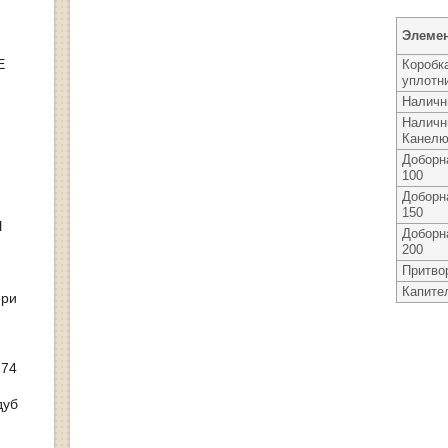
Элеме
Е
Коробк
уплотн
Наличн
Наличн
Канел
Доборн
100
Доборн
150
Ы
Доборн
200
Притво
Капите
ери
 74
дуб