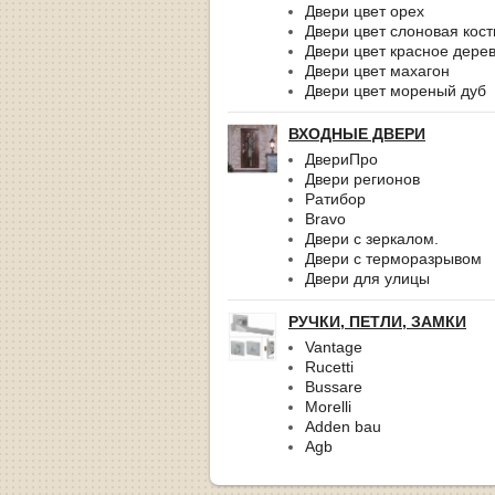
Двери цвет орех
Двери цвет слоновая кост
Двери цвет красное дере
Двери цвет махагон
Двери цвет мореный дуб
ВХОДНЫЕ ДВЕРИ
ДвериПро
Двери регионов
Ратибор
Bravo
Двери с зеркалом.
Двери с терморазрывом
Двери для улицы
РУЧКИ, ПЕТЛИ, ЗАМКИ
Vantage
Rucetti
Bussare
Morelli
Adden bau
Agb