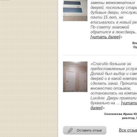
замены межкомнатных
дверей, поскольку стар
дубовые двери, отслуж
почти 15 лет, не
вписывались в новый р
По совету знакомой
обратился в люксдверь
.
[читать далее]
»
Вл
О
«Спасибо большое за
предоставленные услуг
Долгий был выбор и сам
дверей и в какой компан
сделать заказ. Прочита
множество отзывов,
остановилась на компа
Luxdver. Двери привезли
буквально на
...
[читат
далее]
»
Сенгилеева Ирина Ю
риэлтор, 
Все отзы
Оставить отзыв