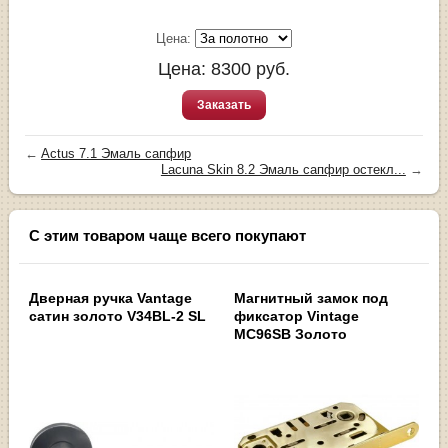
Цена:
Цена:
8300
руб.
Заказать
←
Actus 7.1 Эмаль сапфир
Lacuna Skin 8.2 Эмаль сапфир остекл...
→
С этим товаром чаще всего покупают
Дверная ручка Vantage
Магнитный замок под
сатин золото V34BL-2 SL
фиксатор Vintage
MC96SB Золото