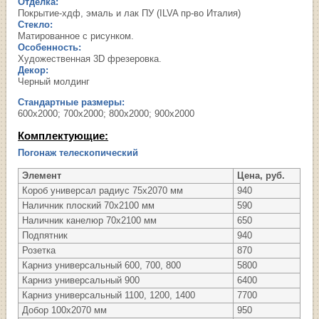
Отделка:
Покрытие-хдф, эмаль и лак ПУ (ILVA пр-во Италия)
Стекло:
Матированное с рисунком.
Особенность:
Художественная 3D фрезеровка.
Декор:
Черный молдинг
Стандартные размеры:
600х2000; 700х2000; 800х2000; 900х2000
Комплектующие:
Погонаж телескопический
Элемент
Цена, руб.
Короб универсал радиус 75х2070 мм
940
Наличник плоский 70х2100 мм
590
Наличник канелюр 70х2100 мм
650
Подпятник
940
Розетка
870
Карниз универсальный 600, 700, 800
5800
Карниз универсальный 900
6400
Карниз универсальный 1100, 1200, 1400
7700
Добор 100х2070 мм
950