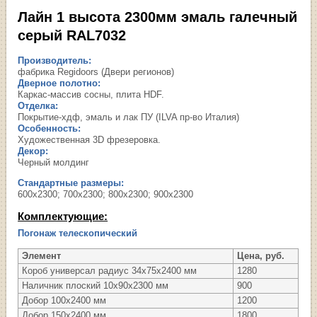
Лайн 1 высота 2300мм эмаль галечный
серый RAL7032
Производитель:
фабрика Regidoors (Двери регионов)
Дверное полотно:
Каркас-массив сосны, плита HDF.
Отделка:
Покрытие-хдф, эмаль и лак ПУ (ILVA пр-во Италия)
Особенность:
Художественная 3D фрезеровка.
Декор:
Черный молдинг
Стандартные размеры:
600х2300; 700х2300; 800х2300; 900х2300
Комплектующие:
Погонаж телескопический
Элемент
Цена, руб.
Короб универсал радиус 34х75х2400 мм
1280
Наличник плоский 10х90х2300 мм
900
Добор 100х2400 мм
1200
Добор 150х2400 мм
1800