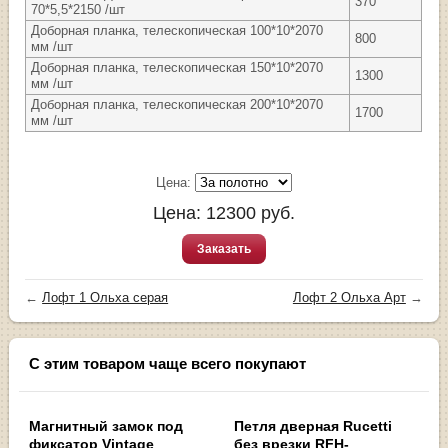
370
70*5,5*2150 /шт
Доборная планка, телескопическая 100*10*2070
800
мм /шт
Доборная планка, телескопическая 150*10*2070
1300
мм /шт
Доборная планка, телескопическая 200*10*2070
1700
мм /шт
Цена:
Цена:
12300
руб.
Заказать
←
Лофт 1 Ольха серая
Лофт 2 Ольха Арт
→
С этим товаром чаще всего покупают
Магнитный замок под
Петля дверная Rucetti
фиксатор Vintage
без врезки RFH-