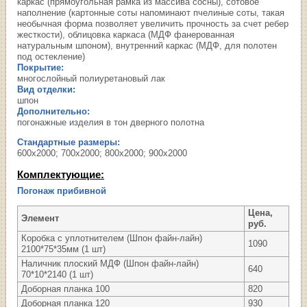
каркас (прямоугольная рамка из массива сосны), сотовое
наполнение (картонные соты напоминают пчелиные соты, такая
необычная форма позволяет увеличить прочность за счет ребер
жесткости), облицовка каркаса (МДФ фанерованная
натуральным шпоном), внутренний каркас (МДФ, для полотен
под остекление)
Покрытие:
многослойный полиуретановый лак
Вид отделки:
шпон
Дополнительно:
погонажные изделия в тон дверного полотна
Стандартные размеры:
600х2000; 700х2000; 800х2000; 900х2000
Комплектующие:
Погонаж прибивной
Цена,
Элемент
руб.
Коробка с уплотнителем (Шпон файн-лайн)
1090
2100*75*35мм (1 шт)
Наличник плоский МДФ (Шпон файн-лайн)
640
70*10*2140 (1 шт)
Доборная планка 100
820
Доборная планка 120
930