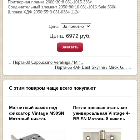
Притворная планка 2000*30*8 031-1015 336₽
Соединительный элемент 2050*86*16 031-1016 Sale 560₽
Шпонка ХДФ 2050*55*3 031-0384 112₽
Цена:
Цена:
6972
руб.
Заказать
←
Порта-30 Cappuccino Veralinga / Mir...
Порта-55 4AF East Skyline / Mirox G...
→
С этим товаром чаще всего покупают
Магнитный замок под
Петля врезная стальная
фиксатор Vintage M90SN
универсальная Vintage 4-
Матовый никель
BB SN Матовый никель