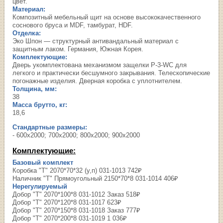
цвет.
Материал:
Композитный мебельный щит на основе высококачественного
соснового бруса и MDF, тамбурат, HDF.
Отделка:
Эко Шпон — структурный антивандальный материал с
защитным лаком. Германия, Южная Корея.
Комплектующие:
Дверь укомплектована механизмом защелки Р-3-WC для
легкого и практически бесшумного закрывания. Телескопические
погонажные изделия. Дверная коробка с уплотнителем.
Толщина, мм:
38
Масса брутто, кг:
18,6
Стандартные размеры:
- 600х2000; 700х2000; 800х2000; 900х2000
Комплектующие:
Базовый комплект
Коробка "Т" 2070*70*32 (у,п) 031-1013 742₽
Наличник "Т" Прямоугольный 2150*70*8 031-1014 406₽
Нерегулируемый
Добор "Т" 2070*100*8 031-1012 Заказ 518₽
Добор "Т" 2070*120*8 031-1017 623₽
Добор "Т" 2070*150*8 031-1018 Заказ 777₽
Добор "Т" 2070*200*8 031-1019 1 036₽