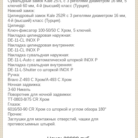
Сувальдный замок Kale 257L с 3 ригелями диаметром 16 мм, 5
ключей 60 мм, 4-й (высший) класс (Турция).
Нижний замок:
Цилиндровый замок Kale 252R с 3 ригелями диаметром 16 мм,
4-й (высший) класс (Турция).
Цилиндр:
Ключ-фиксатор 100-50/50 С Хром, 5 ключей.
Накладка цилиндровая наружная:
DE-11-CL INOX P
Накладка цилиндровая внутренняя:
DE-11-CL INOX P
Накладка сувальдная наружная:
DE-11-L-Auto с автоматической шторкой INOX P
Накладка сувальдная внутренняя:
DE-11-L-Shutter со шторкой INOX P
Ручка:
Bravo Z-493 C Хром/A-493 C Хром
Ночная задвижка:
З-60 Никель
Поворотник для ночной задвижки:
ТТ-0803-8/75 CR Хром
Глазок:
6016/50-90 CR Хром со шторкой и углом обзора 180°
Прочее:
Заглушки для монтажных отверстий, чашки для
противосъемных штырей.