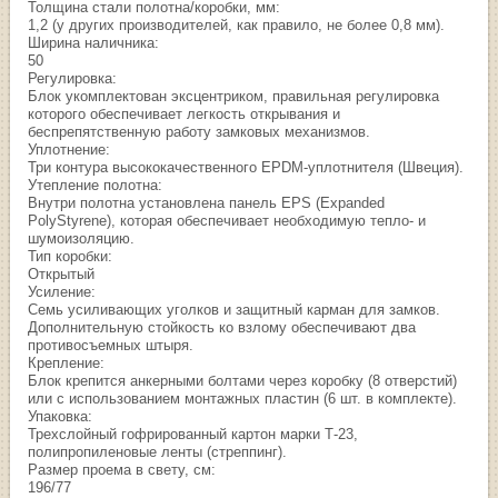
Толщина стали полотна/коробки, мм:
1,2 (у других производителей, как правило, не более 0,8 мм).
Ширина наличника:
50
Регулировка:
Блок укомплектован эксцентриком, правильная регулировка
которого обеспечивает легкость открывания и
беспрепятственную работу замковых механизмов.
Уплотнение:
Три контура высококачественного EPDM-уплотнителя (Швеция).
Утепление полотна:
Внутри полотна установлена панель EPS (Expanded
PolyStyrene), которая обеспечивает необходимую тепло- и
шумоизоляцию.
Тип коробки:
Открытый
Усиление:
Семь усиливающих уголков и защитный карман для замков.
Дополнительную стойкость ко взлому обеспечивают два
противосъемных штыря.
Крепление:
Блок крепится анкерными болтами через коробку (8 отверстий)
или с использованием монтажных пластин (6 шт. в комплекте).
Упаковка:
Трехслойный гофрированный картон марки Т-23,
полипропиленовые ленты (стреппинг).
Размер проема в свету, см:
196/77