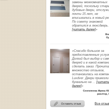
замены межкомнатных
дверей, поскольку стар
дубовые двери, отслуж
почти 15 лет, не
вписывались в новый р
По совету знакомой
обратился в люксдверь
.
[читать далее]
»
Вл
О
«Спасибо большое за
предоставленные услуг
Долгий был выбор и сам
дверей и в какой компан
сделать заказ. Прочита
множество отзывов,
остановилась на компа
Luxdver. Двери привезли
буквально на
...
[читат
далее]
»
Сенгилеева Ирина Ю
риэлтор, 
Все отзы
Оставить отзыв