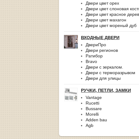
Двери цвет орех
Двери цвет слоновая кост
Двери цвет красное дере
Двери цвет махагон
Двери цвет мореный дуб
ВХОДНЫЕ ДВЕРИ
ДвериПро
Двери регионов
Ратибор
Bravo
Двери с зеркалом.
Двери с терморазрывом
Двери для улицы
РУЧКИ, ПЕТЛИ, ЗАМКИ
Vantage
Rucetti
Bussare
Morelli
Adden bau
Agb