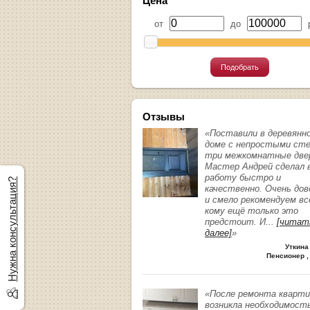
Цена
от
до
р
Подобрать
Отзывы
«Поставили в деревянн
доме с непростыми ст
три межкомнатные две
Мастер Андрей сделал 
работу быстро и
Нужна консультация?
качественно. Очень до
и смело рекомендуем вс
кому ещё только это
предстоит. И
...
[читат
далее]
»
Уткина
Пенсионер ,
«После ремонта кварт
возникла необходимост