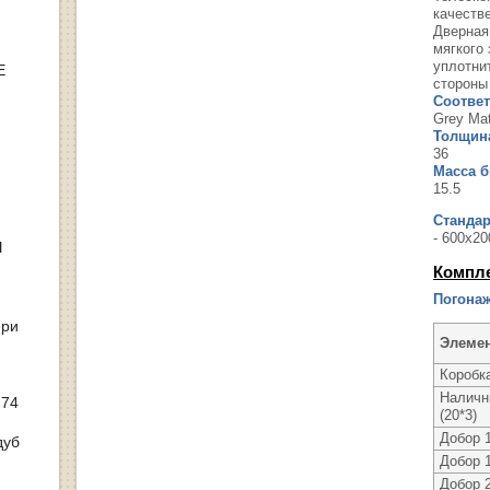
качеств
Дверная
мягкого
уплотни
Е
стороны
Соответ
Grey Mat
Толщина
36
Масса бр
15.5
Станда
- 600х20
Ы
Компл
Погонаж
ери
Элеме
Коробка
Налични
 74
(20*3)
Добор 
дуб
Добор 
Добор 