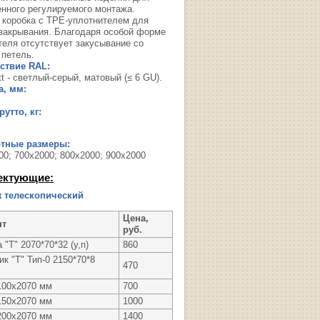
енного регулируемого монтажа.
 коробка с TPE-уплотнителем для
 закрывания. Благодаря особой форме
теля отсутствует закусывание со
 петель.
ствие RAL:
t - светлый-серый, матовый (≤ 6 GU).
, мм:
утто, кг:
ртные размеры:
00; 700х2000; 800х2000; 900х2000
ектующие:
 телескопический
Цена,
нт
руб.
 "Т" 2070*70*32 (у,п)
860
к "Т" Тип-0 2150*70*8
470
100х2070 мм
700
150х2070 мм
1000
200х2070 мм
1400