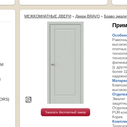
МЕЖКОМНАТНЫЕ ДВЕРИ
»
Двери BRAVO
»
Браво эмали
Прим
Особенн
Рамочны
высокок
плитных
техноло
техноло
филенка
РИ
(у други
более 1
надежно
Я
Материа
Компози
высокок
Отделка
Эмалит 
OORS)
защитны
Отделка
PUR-кле
Заказать бесплатный замер
Корея.
Компле
Телеско