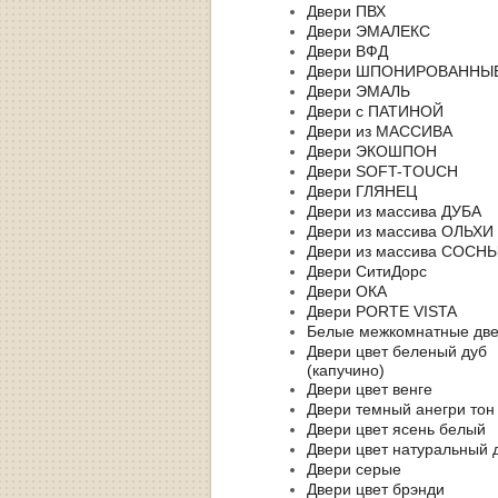
Двери ПВХ
Двери ЭМАЛЕКС
Двери ВФД
Двери ШПОНИРОВАННЫ
Двери ЭМАЛЬ
Двери с ПАТИНОЙ
Двери из МАССИВА
Двери ЭКОШПОН
Двери SOFT-TOUCH
Двери ГЛЯНЕЦ
Двери из массива ДУБА
Двери из массива ОЛЬХИ
Двери из массива СОСН
Двери СитиДорс
Двери ОКА
Двери PORTE VISTA
Белые межкомнатные дв
Двери цвет беленый дуб
(капучино)
Двери цвет венге
Двери темный анегри тон
Двери цвет ясень белый
Двери цвет натуральный 
Двери серые
Двери цвет брэнди