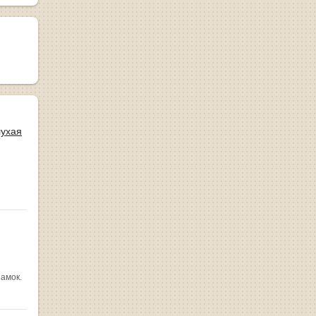
лухая
замок.