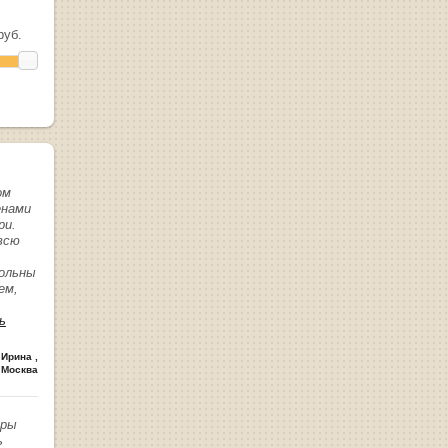
уб.
ом
енами
ри.
всю
вольны
ем,
ь
 Ирина
,
 Москва
иры
ь