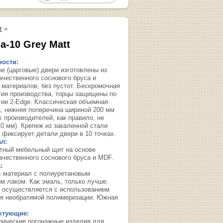
т
»
а-10 Grey Matt
ости:
е (царговые) двери изготовлены из
ачественного соснового бруса и
 материалов, без пустот. Бескромочная
гия производства, торцы защищены по
гии 2-Edge. Классическая объемная
, нижняя поперечина шириной 200 мм
х производителей, как правило, не
10 мм). Крепеж из закаленной стали
 фиксирует детали двери в 10 точках.
л:
тный мебельный щит на основе
ачественного соснового бруса и MDF.
:
- материал с полиуретановым
м лаком. Как эмаль, только лучше.
 осуществляется с использованием
я необратимой полимеризации. Южная
ктующие:
пические погонажные изделия для