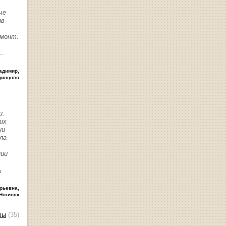
ые
ив
емонт.
..
адимир
,
динцово
и.
их
ии
ла
нии
ь
рьевна
,
Ногинск
вы
(35)