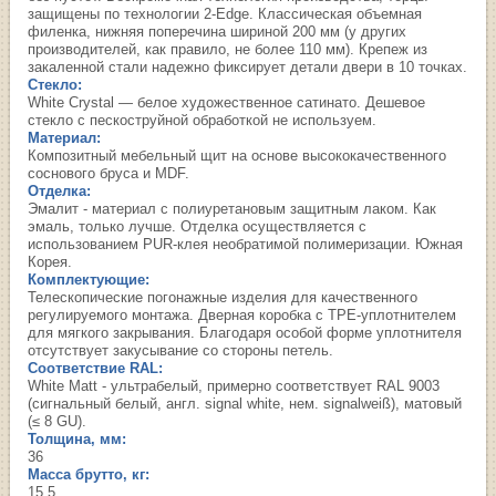
защищены по технологии 2-Edge. Классическая объемная
филенка, нижняя поперечина шириной 200 мм (у других
производителей, как правило, не более 110 мм). Крепеж из
закаленной стали надежно фиксирует детали двери в 10 точках.
Стекло:
White Сrystal — белое художественное сатинато. Дешевое
стекло с пескоструйной обработкой не используем.
Материал:
Композитный мебельный щит на основе высококачественного
соснового бруса и MDF.
Отделка:
Эмалит - материал с полиуретановым защитным лаком. Как
эмаль, только лучше. Отделка осуществляется с
использованием PUR-клея необратимой полимеризации. Южная
Корея.
Комплектующие:
Телескопические погонажные изделия для качественного
регулируемого монтажа. Дверная коробка с TPE-уплотнителем
для мягкого закрывания. Благодаря особой форме уплотнителя
отсутствует закусывание со стороны петель.
Соответствие RAL:
White Matt - ультрабелый, примерно соответствует RAL 9003
(cигнальный белый, англ. signal white, нем. signalweiß), матовый
(≤ 8 GU).
Толщина, мм:
36
Масса брутто, кг:
15.5