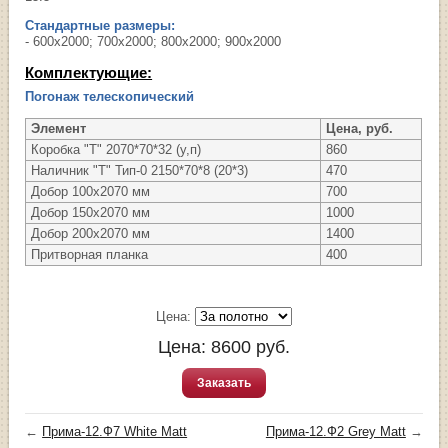
Стандартные размеры:
- 600х2000; 700х2000; 800х2000; 900х2000
Комплектующие:
Погонаж телескопический
Элемент
Цена, руб.
Коробка "Т" 2070*70*32 (у,п)
860
Наличник "Т" Тип-0 2150*70*8 (20*3)
470
Добор 100х2070 мм
700
Добор 150х2070 мм
1000
Добор 200х2070 мм
1400
Притворная планка
400
Цена:
Цена:
8600
руб.
Заказать
←
Прима-12.Ф7 White Matt
Прима-12.Ф2 Grey Matt
→