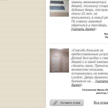
замены межкомнатных
дверей, поскольку стар
дубовые двери, отслуж
почти 15 лет, не
вписывались в новый р
По совету знакомой
обратился в люксдверь
.
[читать далее]
»
Вл
О
«Спасибо большое за
предоставленные услуг
Долгий был выбор и сам
дверей и в какой компан
сделать заказ. Прочита
множество отзывов,
остановилась на компа
Luxdver. Двери привезли
буквально на
...
[читат
далее]
»
Сенгилеева Ирина Ю
риэлтор, 
Все отзы
Оставить отзыв