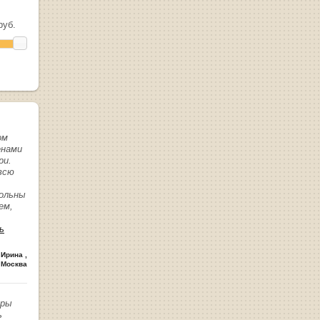
уб.
ом
енами
ри.
всю
вольны
ем,
ь
 Ирина
,
 Москва
иры
ь