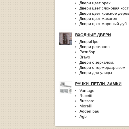
Двери цвет орех
Двери цвет слоновая кост
Двери цвет красное дере
Двери цвет махагон
Двери цвет мореный дуб
ВХОДНЫЕ ДВЕРИ
ДвериПро
Двери регионов
Ратибор
Bravo
Двери с зеркалом.
Двери с терморазрывом
Двери для улицы
РУЧКИ, ПЕТЛИ, ЗАМКИ
Vantage
Rucetti
Bussare
Morelli
Adden bau
Agb