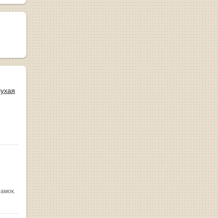
лухая
замок.