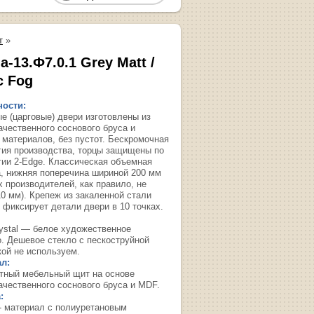
т
»
-13.Ф7.0.1 Grey Matt /
c Fog
ости:
е (царговые) двери изготовлены из
ачественного соснового бруса и
 материалов, без пустот. Бескромочная
гия производства, торцы защищены по
гии 2-Edge. Классическая объемная
, нижняя поперечина шириной 200 мм
х производителей, как правило, не
10 мм). Крепеж из закаленной стали
 фиксирует детали двери в 10 точках.
rystal — белое художественное
о. Дешевое стекло с пескоструйной
кой не используем.
л:
тный мебельный щит на основе
ачественного соснового бруса и MDF.
:
- материал с полиуретановым