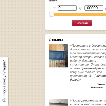
Цена
от
до
р
Подобрать
Отзывы
«Поставили в деревянн
доме с непростыми ст
три межкомнатные две
Мастер Андрей сделал 
работу быстро и
Нужна консультация?
качественно. Очень до
и смело рекомендуем вс
кому ещё только это
предстоит. И
...
[читат
далее]
»
Уткина
Пенсионер ,
«После ремонта кварт
возникла необходимост