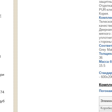
защитны
Отделка
PUR-кле
Корея.
Е
Компле
Телеско
качеств
Дверная
мягкого
уплотни
стороны
Соответ
Grey Mat
Толщина
Ы
36
Масса бр
15.5
Станда
ери
- 600х20
Компл
Погонаж
 74
дуб
Элеме
Коробка