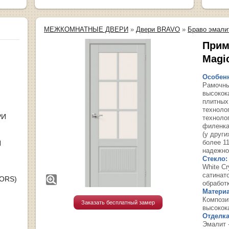
МЕЖКОМНАТНЫЕ ДВЕРИ
»
Двери BRAVO
»
Браво эмали
Прима
Magi
Особенн
Рамочны
высокок
плитных
техноло
РИ
техноло
филенка
(у други
более 1
Я
надежно
Стекло:
White С
сатинат
OORS)
обработ
Материа
Компози
Заказать бесплатный замер
высокок
Отделка
Эмалит 