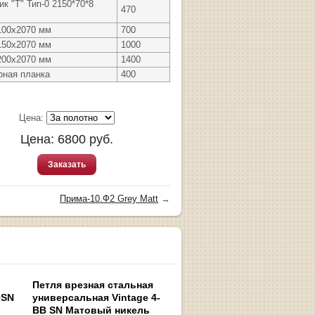
к "Т" Тип-0 2150*70*8
470
100х2070 мм
700
150х2070 мм
1000
200х2070 мм
1400
рная планка
400
Цена:
Цена:
6800
руб.
Заказать
Прима-10.Ф2 Grey Matt
→
Петля врезная стальная
0SN
универсальная Vintage 4-
BB SN Матовый никель