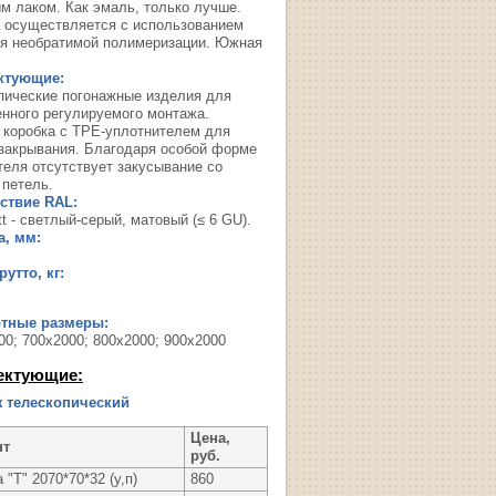
м лаком. Как эмаль, только лучше.
 осуществляется с использованием
я необратимой полимеризации. Южная
ктующие:
пические погонажные изделия для
енного регулируемого монтажа.
 коробка с TPE-уплотнителем для
 закрывания. Благодаря особой форме
теля отсутствует закусывание со
 петель.
ствие RAL:
t - светлый-серый, матовый (≤ 6 GU).
, мм:
утто, кг:
ртные размеры:
00; 700х2000; 800х2000; 900х2000
ектующие:
 телескопический
Цена,
нт
руб.
 "Т" 2070*70*32 (у,п)
860