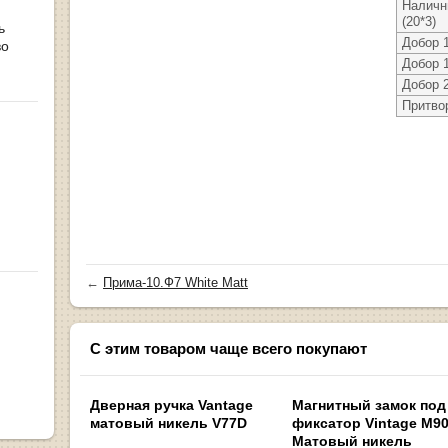
Налични
(20*3)
ь
Добор 
во
Добор 
Добор 
Притво
←
Прима-10.Ф7 White Matt
С этим товаром чаще всего покупают
Дверная ручка Vantage
Магнитный замок под
матовый никель V77D
фиксатор Vintage M9
Матовый никель