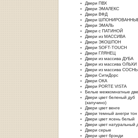
Двери ПВХ
Двери ЭМАЛЕКС
Двери ВФД
Двери ШПОНИРОВАННЫ
Двери ЭМАЛЬ
Двери с ПАТИНОЙ
Двери из МАССИВА
Двери ЭКОШПОН
Двери SOFT-TOUCH
Двери ГЛЯНЕЦ
Двери из массива ДУБА
Двери из массива ОЛЬХИ
Двери из массива СОСН
Двери СитиДорс
Двери ОКА
Двери PORTE VISTA
Белые межкомнатные дв
Двери цвет беленый дуб
(капучино)
Двери цвет венге
Двери темный анегри тон
Двери цвет ясень белый
Двери цвет натуральный 
Двери серые
Двери цвет брэнди