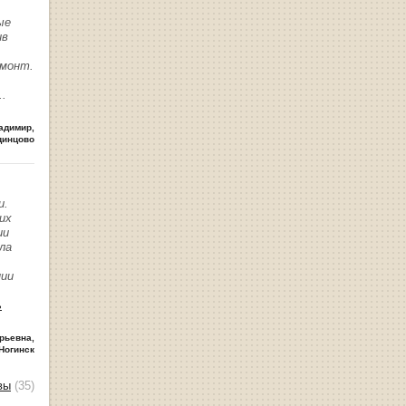
ые
ив
емонт.
..
адимир
,
динцово
и.
их
ии
ла
нии
ь
рьевна
,
Ногинск
вы
(35)