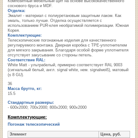
Композитный мебельный щит на основе высококачественного
соснового бруса и MDF.
Отделка:
Эмалит - материал с полиуретановым защитным лаком. Как
эмаль, только лучше. Отделка осуществляется с
использованием PUR-клея необратимой полимеризации. Южная
Корея.
Комплектующие:
Телескопические погонажные изделия для качественного
регулируемого монтажа. Дверная коробка с TPE-уплотнителем
для мягкого закрывания. Благодаря особой форме уплотнителя
отсутствует закусывание со стороны петель.
Соответствие RAL:
White Matt - ультрабелый, примерно соответствует RAL 9003
(cигнальный белый, англ. signal white, нем. signalweiß), матовый
(≤ 8 GU).
36
Масса брутто, кг:
15.5
Стандартные размеры:
- 600х2000; 700х2000; 800х2000; 900х2000
Комплектующие:
Погонаж телескопический
Элемент
Цена, руб.