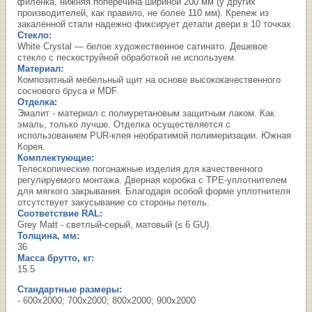
филенка, нижняя поперечина шириной 200 мм (у других
производителей, как правило, не более 110 мм). Крепеж из
закаленной стали надежно фиксирует детали двери в 10 точках.
Стекло:
White Сrystal — белое художественное сатинато. Дешевое
стекло с пескоструйной обработкой не используем.
Материал:
Композитный мебельный щит на основе высококачественного
соснового бруса и MDF.
Отделка:
Эмалит - материал с полиуретановым защитным лаком. Как
эмаль, только лучше. Отделка осуществляется с
использованием PUR-клея необратимой полимеризации. Южная
Корея.
Комплектующие:
Телескопические погонажные изделия для качественного
регулируемого монтажа. Дверная коробка с TPE-уплотнителем
для мягкого закрывания. Благодаря особой форме уплотнителя
отсутствует закусывание со стороны петель.
Соответствие RAL:
Grey Matt - светлый-серый, матовый (≤ 6 GU).
Толщина, мм:
36
Масса брутто, кг:
15.5
Стандартные размеры:
- 600х2000; 700х2000; 800х2000; 900х2000