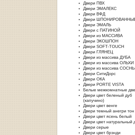
Двери ПВХ
Двери ЭМАЛЕКС
Двери ВФД
Двери ШПОНИРОВАННЫ
Двери ЭМАЛЬ
Двери с ПАТИНОЙ
Двери из МАССИВА
Двери ЭКОШПОН
Двери SOFT-TOUCH
Двери ГЛЯНЕЦ
Двери из массива ДУБА
Двери из массива ОЛЬХИ
Двери из массива СОСН
Двери СитиДорс
Двери ОКА
Двери PORTE VISTA
Белые межкомнатные дв
Двери цвет беленый дуб
(капучино)
Двери цвет венге
Двери темный анегри тон
Двери цвет ясень белый
Двери цвет натуральный 
Двери серые
Двери цвет брэнди