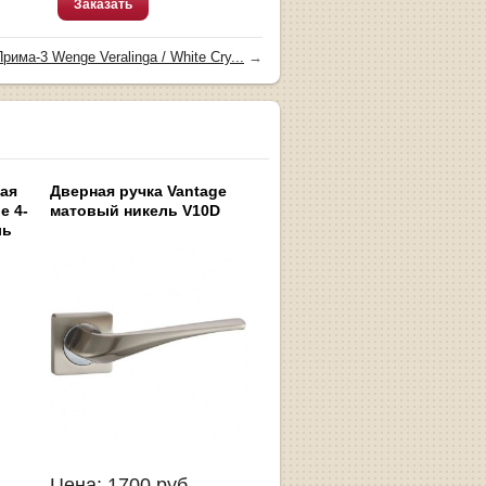
Заказать
Прима-3 Wenge Veralinga / White Сry...
→
ная
Дверная ручка Vantage
e 4-
матовый никель V10D
ль
Цена:
1700
руб.