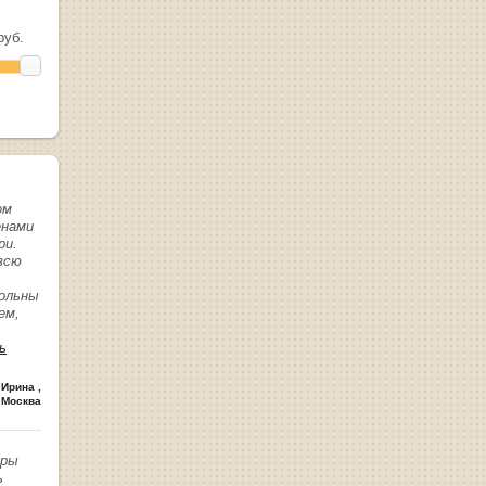
уб.
ом
енами
ри.
всю
вольны
ем,
ь
 Ирина
,
 Москва
иры
ь