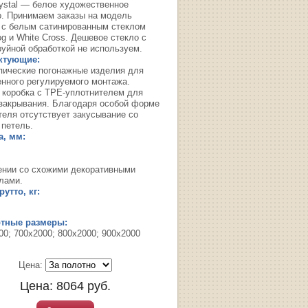
rystal — белое художественное
о. Принимаем заказы на модель
 с белым сатинированным стеклом
g и White Cross. Дешевое стекло с
руйной обработкой не используем.
ктующие:
пические погонажные изделия для
енного регулируемого монтажа.
 коробка с TPE-уплотнителем для
 закрывания. Благодаря особой форме
теля отсутствует закусывание со
 петель.
, мм:
ении со схожими декоративными
лами.
утто, кг:
ртные размеры:
00; 700х2000; 800х2000; 900х2000
Цена:
Цена:
8064
руб.