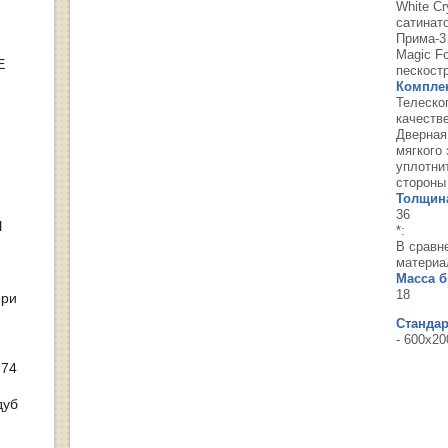
White С
сатинат
Прима-3
Magic Fo
Е
пескост
Компле
Телеско
качеств
Дверная
мягкого
уплотни
стороны
Толщина
36
Ы
*:
В сравн
материа
Масса бр
18
ери
Станда
- 600х20
 74
дуб