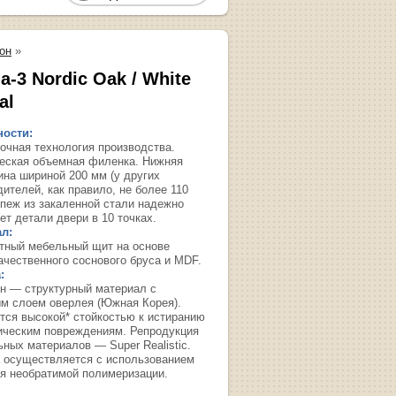
он
»
-3 Nordic Oak / White
al
ости:
очная технология производства.
еская объемная филенка. Нижняя
ина шириной 200 мм (у других
ителей, как правило, не более 110
епеж из закаленной стали надежно
ет детали двери в 10 точках.
л:
тный мебельный щит на основе
ачественного соснового бруса и MDF.
:
н — структурный материал с
м слоем оверлея (Южная Корея).
тся высокой* стойкостью к истиранию
ическим повреждениям. Репродукция
ьных материалов — Super Realistic.
 осуществляется с использованием
я необратимой полимеризации.