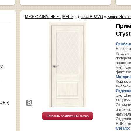
МЕЖКОМНАТНЫЕ ДВЕРИ
»
Двери BRAVO
»
Браво Экошп
Прима
Сryst
Особенн
Бескром
Классич
попереч
производ
РИ
мм). Кр
фиксиру
Материа
Компози
Я
высокок
Отделка
Эко Шпо
защитны
OORS)
Отличае
и механ
натурал
Заказать бесплатный замер
Отделка
PUR-кле
Стекло: