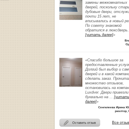
замены межкомнатных
дверей, поскольку стар
дубовые двери, отслуж
почти 15 лет, не
вписывались в новый р
По совету знакомой
обратился в люксдверь
.
[читать далее]
»
Вл
О
«Спасибо большое за
предоставленные услуг
Долгий был выбор и сам
дверей и в какой компан
сделать заказ. Прочита
множество отзывов,
остановилась на компа
Luxdver. Двери привезли
буквально на
...
[читат
далее]
»
Сенгилеева Ирина Ю
риэлтор, 
Все отзы
Оставить отзыв