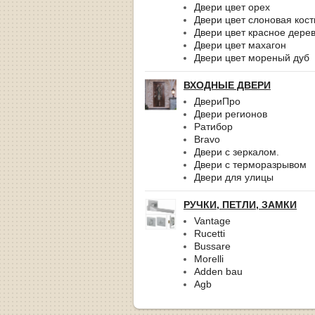
Двери цвет орех
Двери цвет слоновая кост
Двери цвет красное дере
Двери цвет махагон
Двери цвет мореный дуб
ВХОДНЫЕ ДВЕРИ
ДвериПро
Двери регионов
Ратибор
Bravo
Двери с зеркалом.
Двери с терморазрывом
Двери для улицы
РУЧКИ, ПЕТЛИ, ЗАМКИ
Vantage
Rucetti
Bussare
Morelli
Adden bau
Agb