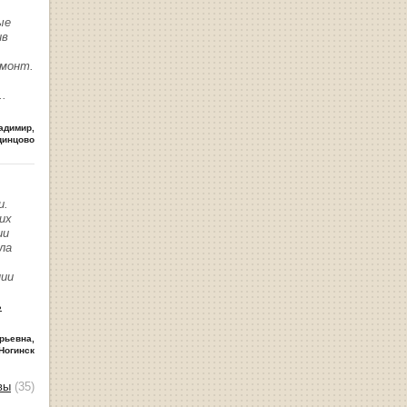
ые
ив
емонт.
..
адимир
,
динцово
и.
их
ии
ла
нии
ь
рьевна
,
Ногинск
вы
(35)