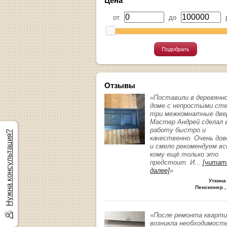
Цена
от
до
р
Подобрать
Отзывы
«Поставили в деревянн
доме с непростыми ст
три межкомнатные две
Мастер Андрей сделал 
работу быстро и
Нужна консультация?
качественно. Очень до
и смело рекомендуем вс
кому ещё только это
предстоит. И
...
[читат
далее]
»
Уткина
Пенсионер ,
«После ремонта кварт
возникла необходимост