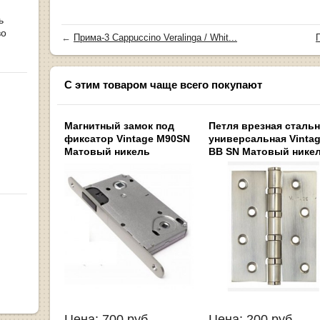
ь
во
←
Прима-3 Cappuccino Veralinga / Whit...
С этим товаром чаще всего покупают
Магнитный замок под
Петля врезная сталь
фиксатор Vintage M90SN
универсальная Vintag
Матовый никель
BB SN Матовый нике
Цена:
700
руб.
Цена:
200
руб.