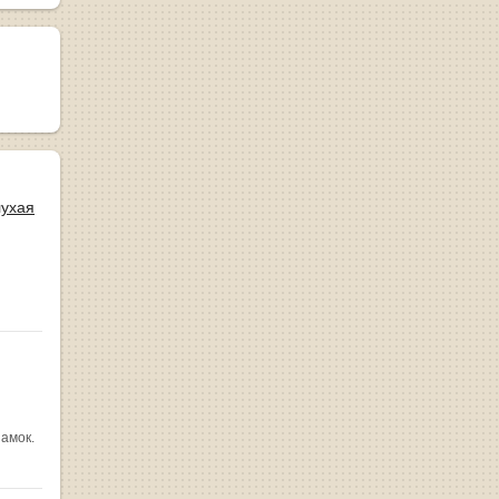
лухая
замок.