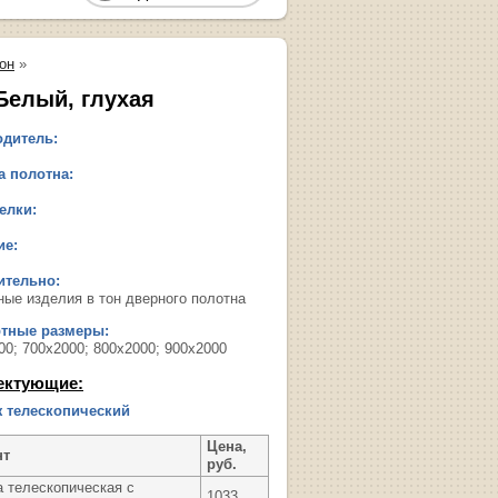
он
»
Белый, глухая
дитель:
 полотна:
елки:
ие:
ительно:
ные изделия в тон дверного полотна
ртные размеры:
00; 700х2000; 800х2000; 900х2000
ектующие:
 телескопический
Цена,
нт
руб.
а телескопическая с
1033