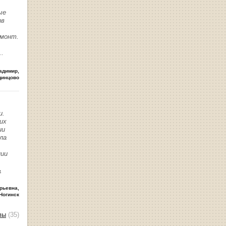
ые
ив
емонт.
..
адимир
,
динцово
и.
их
ии
ла
нии
ь
рьевна
,
Ногинск
вы
(35)