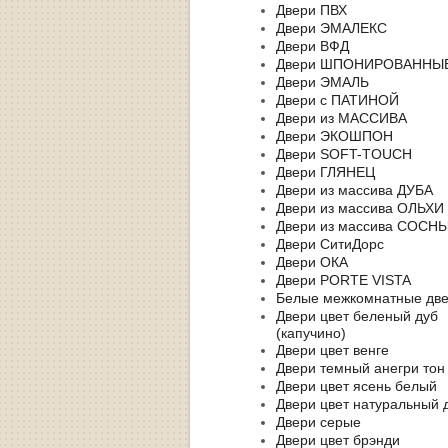
Двери ПВХ
Двери ЭМАЛЕКС
Двери ВФД
Двери ШПОНИРОВАННЫ
Двери ЭМАЛЬ
Двери с ПАТИНОЙ
Двери из МАССИВА
Двери ЭКОШПОН
Двери SOFT-TOUCH
Двери ГЛЯНЕЦ
Двери из массива ДУБА
Двери из массива ОЛЬХИ
Двери из массива СОСН
Двери СитиДорс
Двери ОКА
Двери PORTE VISTA
Белые межкомнатные дв
Двери цвет беленый дуб
(капучино)
Двери цвет венге
Двери темный анегри тон
Двери цвет ясень белый
Двери цвет натуральный 
Двери серые
Двери цвет брэнди