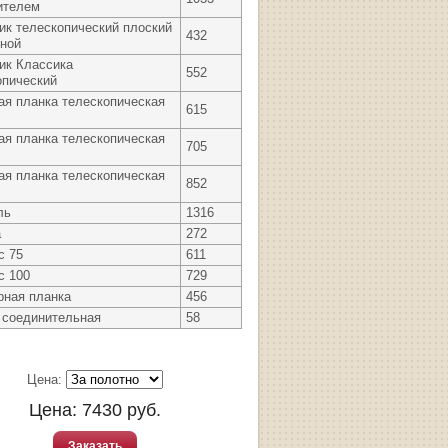
ителем
ик телескопический плоский
432
зной
ик Классика
552
опический
ая планка телескопическая
615
ая планка телескопическая
705
ая планка телескопическая
852
ль
1316
а
272
с 75
611
с 100
729
рная планка
456
 соединительная
58
Цена:
Цена:
7430
руб.
Заказать