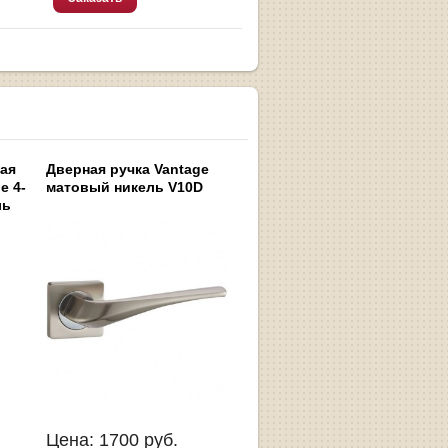
ная
Дверная ручка Vantage
e 4-
матовый никель V10D
ль
Цена:
1700
руб.