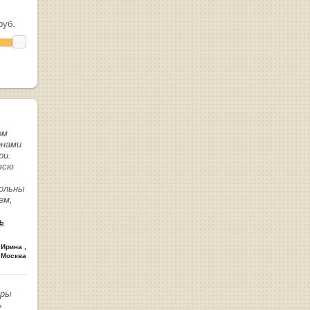
уб.
ом
енами
ри.
всю
вольны
ем,
ь
 Ирина
,
 Москва
иры
ь