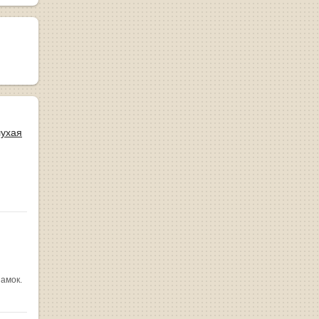
лухая
замок.