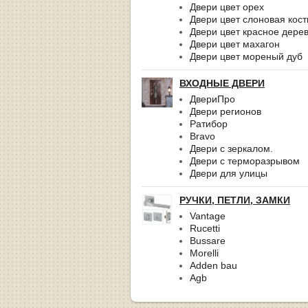
Двери цвет орех
Двери цвет слоновая кост
Двери цвет красное дере
Двери цвет махагон
Двери цвет мореный дуб
ВХОДНЫЕ ДВЕРИ
ДвериПро
Двери регионов
Ратибор
Bravo
Двери с зеркалом.
Двери с терморазрывом
Двери для улицы
РУЧКИ, ПЕТЛИ, ЗАМКИ
Vantage
Rucetti
Bussare
Morelli
Adden bau
Agb