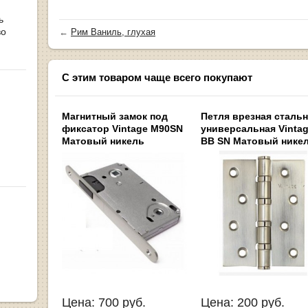
ь
во
←
Рим Ваниль, глухая
С этим товаром чаще всего покупают
Магнитный замок под
Петля врезная сталь
фиксатор Vintage M90SN
универсальная Vintag
Матовый никель
BB SN Матовый нике
Цена:
700
руб.
Цена:
200
руб.