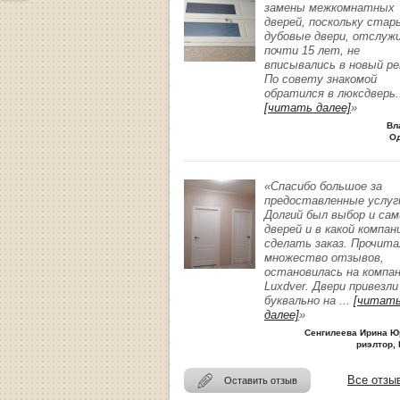
замены межкомнатных
дверей, поскольку стар
дубовые двери, отслуж
почти 15 лет, не
вписывались в новый р
По совету знакомой
обратился в люксдверь
.
[читать далее]
»
Вл
О
«Спасибо большое за
предоставленные услуг
Долгий был выбор и сам
дверей и в какой компан
сделать заказ. Прочита
множество отзывов,
остановилась на компа
Luxdver. Двери привезли
буквально на
...
[читат
далее]
»
Сенгилеева Ирина Ю
риэлтор, 
Все отзы
Оставить отзыв