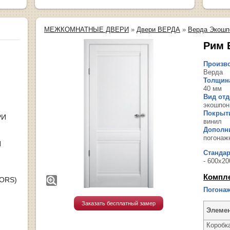
МЕЖКОМНАТНЫЕ ДВЕРИ
»
Двери ВЕРДА
»
Верда Экошп
Рим 
Произво
Верда
Толщина
40 мм
Вид отд
экошпон
Покрыт
РИ
винил
Дополн
погонаж
Я
Станда
- 600х20
Компл
OORS)
Погонаж
Заказать бесплатный замер
Элеме
Коробк