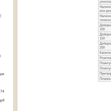
уплотн
Наличн
или ре
Е
Наличн
телеск
Доборн
100
Доборн
150
Доборн
200
Капите
Ы
Розетк
Плинту
Плинту
Притво
ери
Планка
 74
дуб