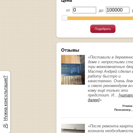
Цена
от
до
р
Подобрать
Отзывы
«Поставили в деревянн
доме с непростыми ст
три межкомнатные две
Мастер Андрей сделал 
работу быстро и
Нужна консультация?
качественно. Очень до
и смело рекомендуем вс
кому ещё только это
предстоит. И
...
[читат
далее]
»
Уткина
Пенсионер ,
«После ремонта кварт
возникла необходимост