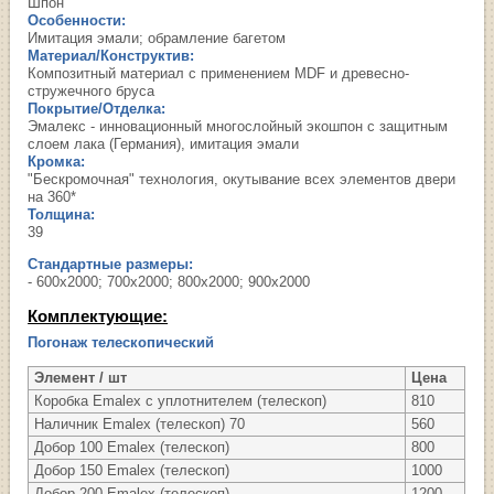
Шпон
Особенности:
Имитация эмали; обрамление багетом
Материал/Конструктив:
Композитный материал с применением MDF и древесно-
стружечного бруса
Покрытие/Отделка:
Эмалекс - инновационный многослойный экошпон с защитным
слоем лака (Германия), имитация эмали
Кромка:
"Бескромочная" технология, окутывание всех элементов двери
на 360*
Толщина:
39
Стандартные размеры:
- 600х2000; 700х2000; 800х2000; 900х2000
Комплектующие:
Погонаж телескопический
Элемент / шт
Цена
Коробка Emalex с уплотнителем (телескоп)
810
Наличник Emalex (телескоп) 70
560
Добор 100 Emalex (телескоп)
800
Добор 150 Emalex (телескоп)
1000
Добор 200 Emalex (телескоп)
1200