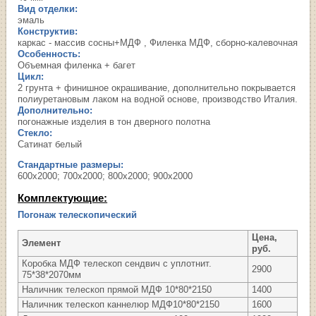
Вид отделки:
эмаль
Конструктив:
каркас - массив сосны+МДФ , Филенка МДФ, сборно-калевочная
Особенность:
Объемная филенка + багет
Цикл:
2 грунта + финишное окрашивание, дополнительно покрывается
полиуретановым лаком на водной основе, производство Италия.
Дополнительно:
погонажные изделия в тон дверного полотна
Стекло:
Сатинат белый
Стандартные размеры:
600х2000; 700х2000; 800х2000; 900х2000
Комплектующие:
Погонаж телескопический
Цена,
Элемент
руб.
Коробка МДФ телескоп сендвич с уплотнит.
2900
75*38*2070мм
Наличник телескоп прямой МДФ 10*80*2150
1400
Наличник телескоп каннелюр МДФ10*80*2150
1600