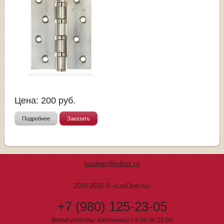
Цена:
200
руб.
Подробнее
Заказать
luxdver@inbox.ru
2010-2026 © «LuxDver.ru»
+7 (980) 125-23-05
Время работы: ежедневно с 9.00 до 21.00