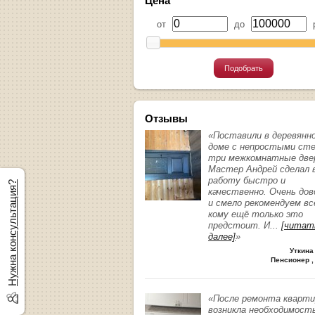
Цена
от
до
р
Подобрать
Отзывы
«Поставили в деревянн
доме с непростыми ст
три межкомнатные две
Мастер Андрей сделал 
работу быстро и
Нужна консультация?
качественно. Очень до
и смело рекомендуем вс
кому ещё только это
предстоит. И
...
[читат
далее]
»
Уткина
Пенсионер ,
«После ремонта кварт
возникла необходимост