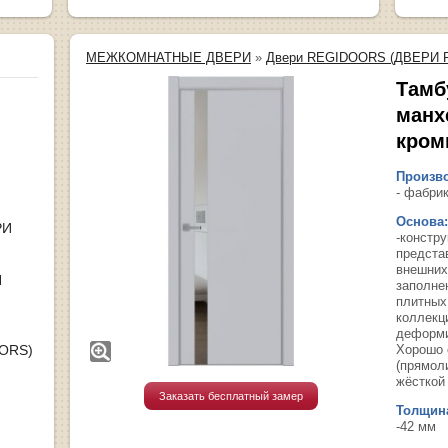
МЕЖКОМНАТНЫЕ ДВЕРИ
»
Двери REGIDOORS (ДВЕРИ 
Тамб
манх
кром
Произво
- фабрик
Основа:
РИ
-констр
предста
внешних
Я
заполне
плитных
коллекц
деформи
OORS)
Хорошо 
(прямол
жёсткой 
Заказать бесплатный замер
Толщина
-42 мм