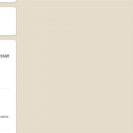
лухая
замок.