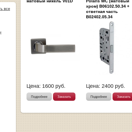
матовый никель V01D
Polaris WC (матовый
хром) B06102.50.34 +
ть все
ответная часть
B02402.05.34
М
Цена:
1600
руб.
Цена:
2400
руб.
Подробнее
Заказать
Подробнее
Заказать