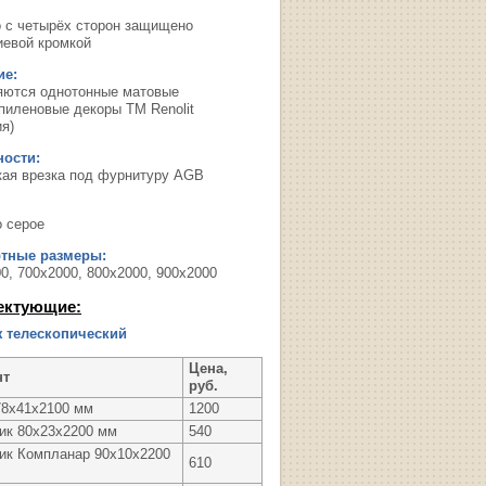
о с четырёх сторон защищено
евой кромкой
ие:
яются однотонные матовые
пиленовые декоры ТМ Renolit
я)
ости:
кая врезка под фурнитуру AGB
о серое
ртные размеры:
0, 700х2000, 800х2000, 900х2000
ектующие:
 телескопический
Цена,
нт
руб.
78х41х2100 мм
1200
ик 80х23х2200 мм
540
ик Компланар 90х10х2200
610