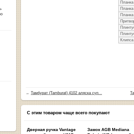
Планка
ь
Планка
во
Планка
Притво
Плинту
Плинтус
Клипса
←
Тамбурат (Tamburat) 4102 аляска суп...
Та
С этим товаром чаще всего покупают
Дверная ручка Vantage
Замок AGB Mediana