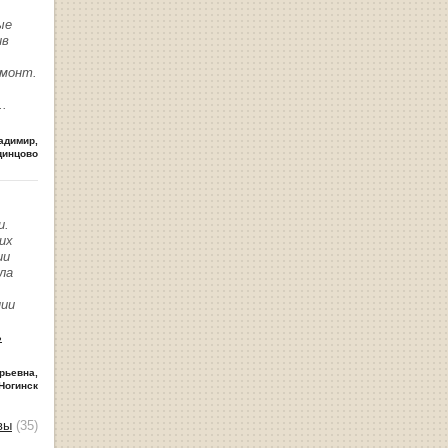
ые
ив
емонт.
..
адимир
,
динцово
и.
их
ии
ла
нии
ь
рьевна
,
Ногинск
вы
(35)