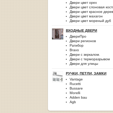
Двери цвет орех
Двери цвет слоновая кост
Двери цвет красное дере
Двери цвет махагон
Двери цвет мореный дуб
ВХОДНЫЕ ДВЕРИ
ДвериПро
Двери регионов
Ратибор
Bravo
Двери с зеркалом.
Двери с терморазрывом
Двери для улицы
РУЧКИ, ПЕТЛИ, ЗАМКИ
Vantage
Rucetti
Bussare
Morelli
Adden bau
Agb