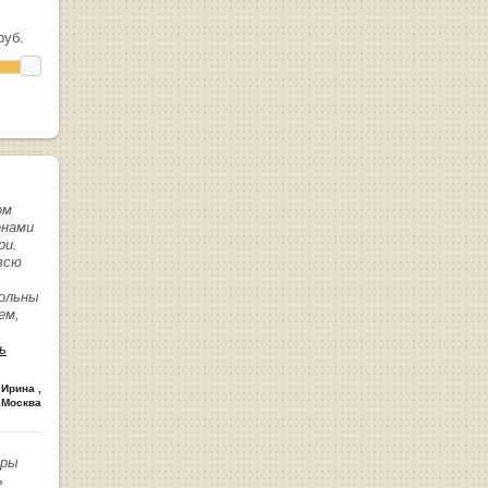
уб.
ом
енами
ри.
всю
вольны
ем,
ь
 Ирина
,
 Москва
иры
ь