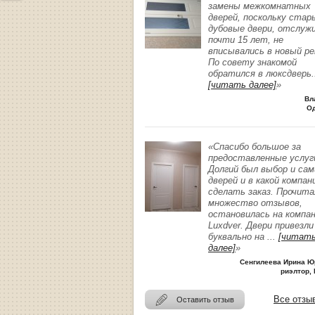
замены межкомнатных
дверей, поскольку стар
дубовые двери, отслуж
почти 15 лет, не
вписывались в новый р
По совету знакомой
обратился в люксдверь
.
[читать далее]
»
Вл
О
«Спасибо большое за
предоставленные услуг
Долгий был выбор и сам
дверей и в какой компан
сделать заказ. Прочита
множество отзывов,
остановилась на компа
Luxdver. Двери привезли
буквально на
...
[читат
далее]
»
Сенгилеева Ирина Ю
риэлтор, 
Все отзы
Оставить отзыв