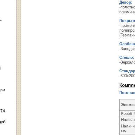
Декор:
-полотн
алюмини
Е
Покрыт
-примен
полипро
(Германи
Особенн
-Заводс
Стекло:
-Зеркал
Ы
Станда
-600х200
Компл
ери
Погонаж
Элеме
 74
Короб 
Наличн
дуб
Наличн
мм