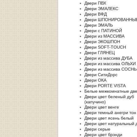
Двери ПВХ
Двери ЭМАЛЕКС
Двери ВФД
Двери ШПОНИРОВАННЫ
Двери ЭМАЛЬ
Двери с ПАТИНОЙ
Двери из МАССИВА
Двери ЭКОШПОН
Двери SOFT-TOUCH
Двери ГЛЯНЕЦ
Двери из массива ДУБА
Двери из массива ОЛЬХИ
Двери из массива СОСН
Двери СитиДорс
Двери ОКА
Двери PORTE VISTA
Белые межкомнатные дв
Двери цвет беленый дуб
(капучино)
Двери цвет венге
Двери темный анегри тон
Двери цвет ясень белый
Двери цвет натуральный 
Двери серые
Двери цвет брэнди