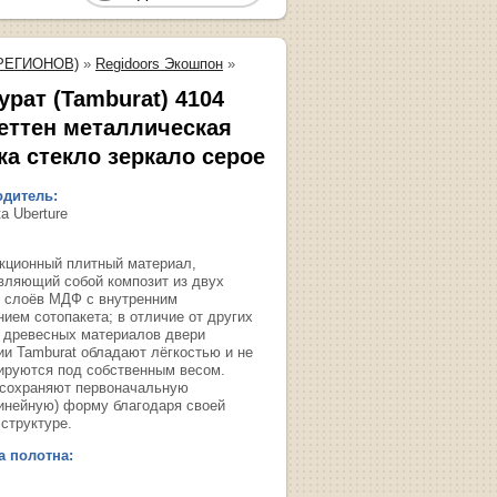
РЕГИОНОВ)
»
Regidoors Экошпон
»
урат (Tamburat) 4104
еттен металлическая
ка стекло зеркало серое
дитель:
а Uberture
укционный плитный материал,
вляющий собой композит из двух
 слоёв МДФ с внутренним
нием сотопакета; в отличие от других
 древесных материалов двери
ии Tamburat обладают лёгкостью и не
руются под собственным весом.
сохраняют первоначальную
инейную) форму благодаря своей
структуре.
 полотна: