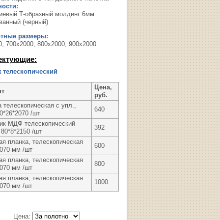
ости:
евый Т-образный молдинг 6мм
ванный (черный)
ртные размеры:
0; 700х2000; 800х2000; 900х2000
ектующие:
 телескопический
Цена,
нт
руб.
 телескопическая с упл.,
640
0*26*2070 /шт
ик МДФ телескопический
392
80*8*2150 /шт
ая планка, телескопическая
600
2070 мм /шт
ая планка, телескопическая
800
2070 мм /шт
ая планка, телескопическая
1000
2070 мм /шт
Цена: