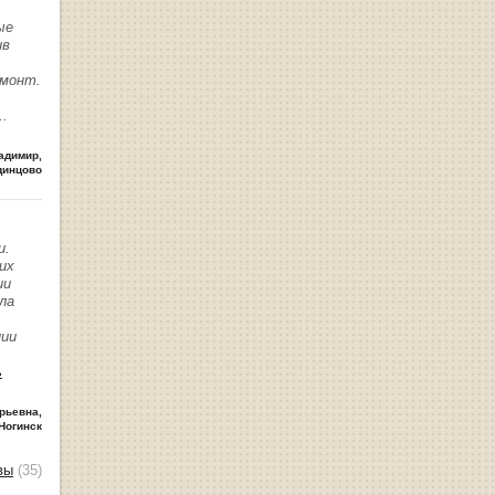
ые
ив
емонт.
..
адимир
,
динцово
и.
их
ии
ла
нии
ь
рьевна
,
Ногинск
вы
(35)