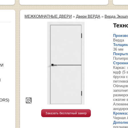
МЕЖКОМНАТНЫЕ ДВЕРИ
»
Двери ВЕРДА
»
Верда Экошп
Техн
Произво
Верда
Толщина
36 мм
Покрыт
Полипро
Строени
РИ
Каркас:
мдф (5 
бруска 
Я
петлево
Облицов
заполни
размеро
сжатие в
OORS)
Алюмини
анодиро
Кромка:
Заказать бесплатный замер
Черная 
Дополн
погонаж