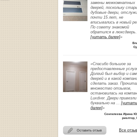
замены межкомнатных
дверей, поскольку стар
дубовые двери, отслуж
почти 15 лет, не
вписывались в новый р
По совету знакомой
обратился в люксдверь
.
[читать далее]
»
Вл
О
«Спасибо большое за
предоставленные услуг
Долгий был выбор и сам
дверей и в какой компан
сделать заказ. Прочита
множество отзывов,
остановилась на компа
Luxdver. Двери привезли
буквально на
...
[читат
далее]
»
Сенгилеева Ирина Ю
риэлтор, 
Все отзы
Оставить отзыв