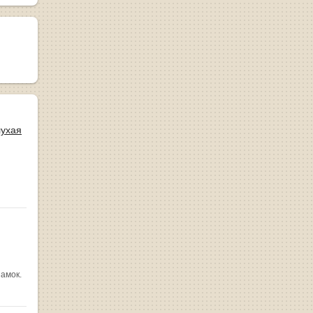
лухая
замок.