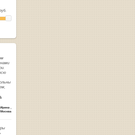
уб.
ом
енами
ри.
всю
вольны
ем,
ь
 Ирина
,
 Москва
иры
ь