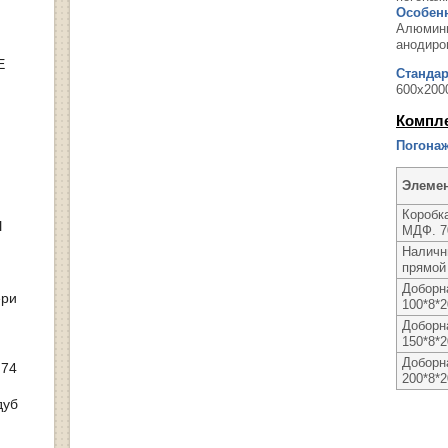
Особенн
Алюмини
анодиро
Е
Станда
600х200
Компл
Погонаж
Элеме
Коробка
Ы
МДФ. 7
Наличн
прямой 
Доборн
ери
100*8*
Доборн
150*8*
Доборн
 74
200*8*
дуб