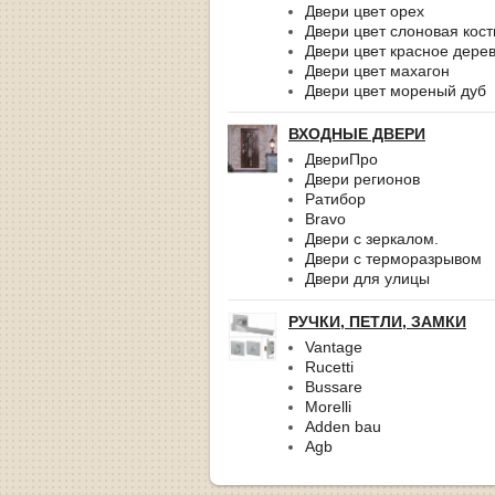
Двери цвет орех
Двери цвет слоновая кост
Двери цвет красное дере
Двери цвет махагон
Двери цвет мореный дуб
ВХОДНЫЕ ДВЕРИ
ДвериПро
Двери регионов
Ратибор
Bravo
Двери с зеркалом.
Двери с терморазрывом
Двери для улицы
РУЧКИ, ПЕТЛИ, ЗАМКИ
Vantage
Rucetti
Bussare
Morelli
Adden bau
Agb