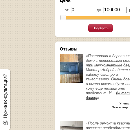
Цена
от
до
р
Подобрать
Отзывы
«Поставили в деревянн
доме с непростыми ст
три межкомнатные две
Мастер Андрей сделал 
работу быстро и
Нужна консультация?
качественно. Очень до
и смело рекомендуем вс
кому ещё только это
предстоит. И
...
[читат
далее]
»
Уткина
Пенсионер ,
«После ремонта кварт
возникла необходимост