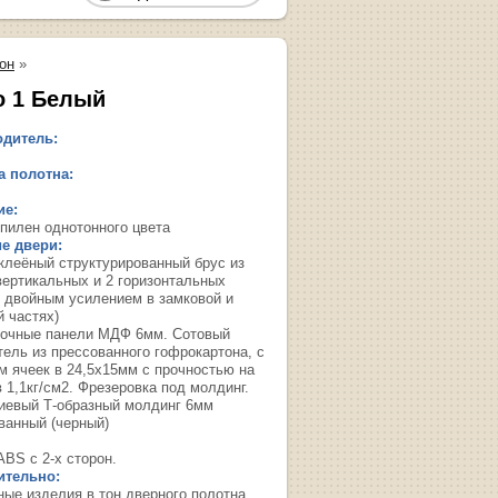
он
»
о 1 Белый
дитель:
 полотна:
ие:
пилен однотонного цвета
е двери:
 клеёный структурированный брус из
вертикальных и 2 горизонтальных
с двойным усилением в замковой и
й частях)
очные панели МДФ 6мм. Сотовый
тель из прессованного гофрокартона, с
м ячеек в 24,5х15мм с прочностью на
 1,1кг/см2. Фрезеровка под молдинг.
евый Т-образный молдинг 6мм
ванный (черный)
ABS с 2-х сторон.
ительно:
ные изделия в тон дверного полотна