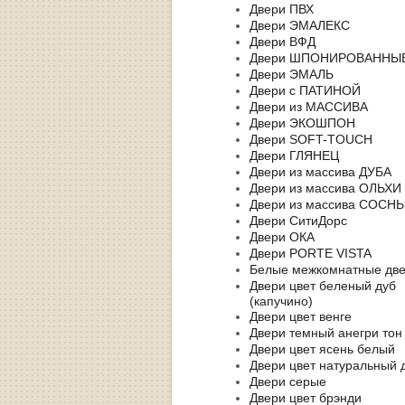
Двери ПВХ
Двери ЭМАЛЕКС
Двери ВФД
Двери ШПОНИРОВАННЫ
Двери ЭМАЛЬ
Двери с ПАТИНОЙ
Двери из МАССИВА
Двери ЭКОШПОН
Двери SOFT-TOUCH
Двери ГЛЯНЕЦ
Двери из массива ДУБА
Двери из массива ОЛЬХИ
Двери из массива СОСН
Двери СитиДорс
Двери ОКА
Двери PORTE VISTA
Белые межкомнатные дв
Двери цвет беленый дуб
(капучино)
Двери цвет венге
Двери темный анегри тон
Двери цвет ясень белый
Двери цвет натуральный 
Двери серые
Двери цвет брэнди