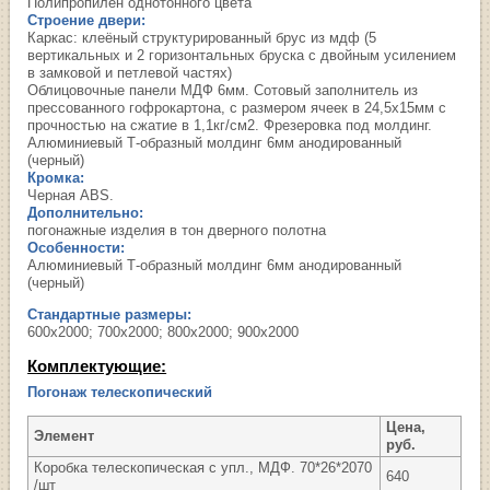
Полипропилен однотонного цвета
Строение двери:
Каркас: клеёный структурированный брус из мдф (5
вертикальных и 2 горизонтальных бруска с двойным усилением
в замковой и петлевой частях)
Облицовочные панели МДФ 6мм. Сотовый заполнитель из
прессованного гофрокартона, с размером ячеек в 24,5х15мм с
прочностью на сжатие в 1,1кг/см2. Фрезеровка под молдинг.
Алюминиевый Т-образный молдинг 6мм анодированный
(черный)
Кромка:
Черная ABS.
Дополнительно:
погонажные изделия в тон дверного полотна
Особенности:
Алюминиевый Т-образный молдинг 6мм анодированный
(черный)
Стандартные размеры:
600х2000; 700х2000; 800х2000; 900х2000
Комплектующие:
Погонаж телескопический
Цена,
Элемент
руб.
Коробка телескопическая с упл., МДФ. 70*26*2070
640
/шт