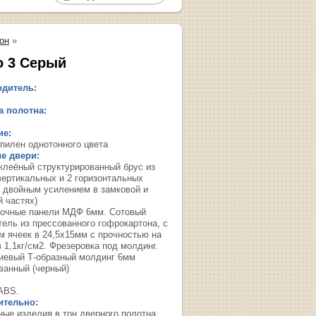
он
»
о 3 Серый
дитель:
 полотна:
ие:
пилен однотонного цвета
е двери:
 клеёный структурированный брус из
вертикальных и 2 горизонтальных
с двойным усилением в замковой и
й частях)
очные панели МДФ 6мм. Сотовый
тель из прессованного гофрокартона, с
м ячеек в 24,5х15мм с прочностью на
 1,1кг/см2. Фрезеровка под молдинг.
евый Т-образный молдинг 6мм
ванный (черный)
ABS.
ительно:
ные изделия в тон дверного полотна