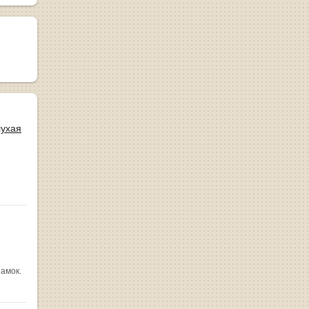
лухая
замок.