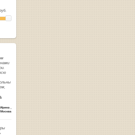
уб.
ом
енами
ри.
всю
вольны
ем,
ь
 Ирина
,
 Москва
иры
ь