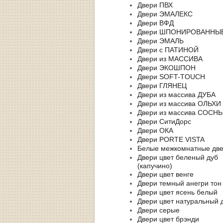
Двери ПВХ
Двери ЭМАЛЕКС
Двери ВФД
Двери ШПОНИРОВАННЫ
Двери ЭМАЛЬ
Двери с ПАТИНОЙ
Двери из МАССИВА
Двери ЭКОШПОН
Двери SOFT-TOUCH
Двери ГЛЯНЕЦ
Двери из массива ДУБА
Двери из массива ОЛЬХИ
Двери из массива СОСН
Двери СитиДорс
Двери ОКА
Двери PORTE VISTA
Белые межкомнатные дв
Двери цвет беленый дуб
(капучино)
Двери цвет венге
Двери темный анегри тон
Двери цвет ясень белый
Двери цвет натуральный 
Двери серые
Двери цвет брэнди