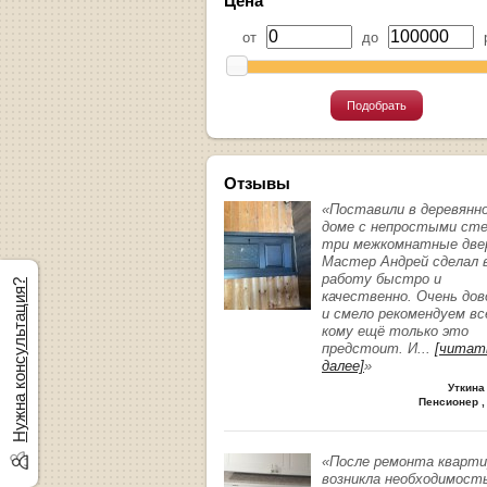
Цена
от
до
р
Подобрать
Отзывы
«Поставили в деревянн
доме с непростыми ст
три межкомнатные две
Мастер Андрей сделал 
работу быстро и
Нужна консультация?
качественно. Очень до
и смело рекомендуем вс
кому ещё только это
предстоит. И
...
[читат
далее]
»
Уткина
Пенсионер ,
«После ремонта кварт
возникла необходимост