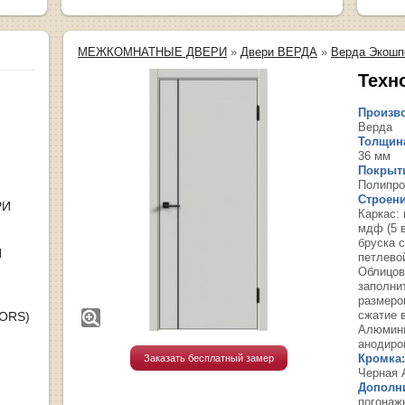
МЕЖКОМНАТНЫЕ ДВЕРИ
»
Двери ВЕРДА
»
Верда Экошп
Техн
Произво
Верда
Толщина
36 мм
Покрыт
Полипро
Строени
РИ
Каркас:
мдф (5 
бруска 
Я
петлево
Облицов
заполни
размеро
сжатие в
OORS)
Алюмини
анодиро
Кромка:
Заказать бесплатный замер
Черная 
Дополн
погонаж