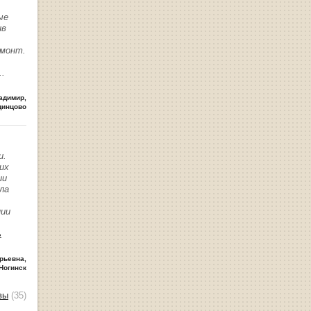
ые
ив
емонт.
..
адимир
,
динцово
и.
их
ии
ла
нии
ь
рьевна
,
Ногинск
вы
(35)