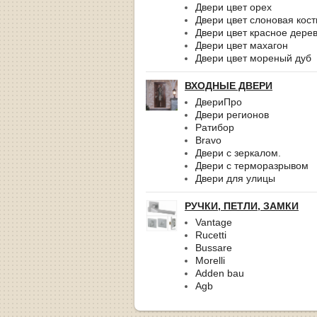
Двери цвет орех
Двери цвет слоновая кост
Двери цвет красное дере
Двери цвет махагон
Двери цвет мореный дуб
ВХОДНЫЕ ДВЕРИ
ДвериПро
Двери регионов
Ратибор
Bravo
Двери с зеркалом.
Двери с терморазрывом
Двери для улицы
РУЧКИ, ПЕТЛИ, ЗАМКИ
Vantage
Rucetti
Bussare
Morelli
Adden bau
Agb