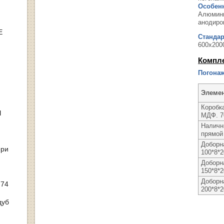
Особенн
Алюмини
анодиро
Е
Станда
600х200
Компл
Погонаж
Элеме
Коробка
Ы
МДФ. 7
Наличн
прямой 
Доборн
ери
100*8*
Доборн
150*8*
Доборн
 74
200*8*
дуб