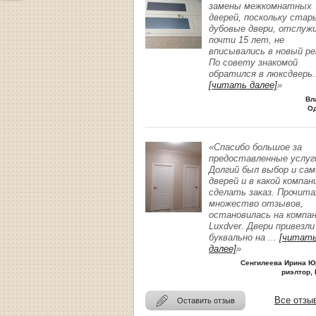
замены межкомнатных
дверей, поскольку стар
дубовые двери, отслуж
почти 15 лет, не
вписывались в новый р
По совету знакомой
обратился в люксдверь
.
[читать далее]
»
Вл
О
«Спасибо большое за
предоставленные услуг
Долгий был выбор и сам
дверей и в какой компан
сделать заказ. Прочита
множество отзывов,
остановилась на компа
Luxdver. Двери привезли
буквально на
...
[читат
далее]
»
Сенгилеева Ирина Ю
риэлтор, 
Все отзы
Оставить отзыв