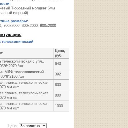
ости:
евый Т-образный молдинг 6мм
ванный (черный)
ртные размеры:
0; 700х2000; 800х2000; 900х2000
ектующие:
 телескопический
Цена,
нт
руб.
 телескопическая с упл.,
640
0*26*2070 /шт
ик МДФ телескопический
392
80*8*2150 /шт
ая планка, телескопическая
600
2070 мм /шт
ая планка, телескопическая
800
2070 мм /шт
ая планка, телескопическая
1000
2070 мм /шт
Цена: