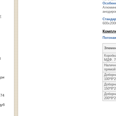
Особенн
Алюмини
анодиро
Е
Станда
600х200
Компл
Погонаж
Элеме
Коробка
Ы
МДФ. 7
Наличн
прямой 
Доборн
ери
100*8*
Доборн
150*8*
Доборн
 74
200*8*
дуб