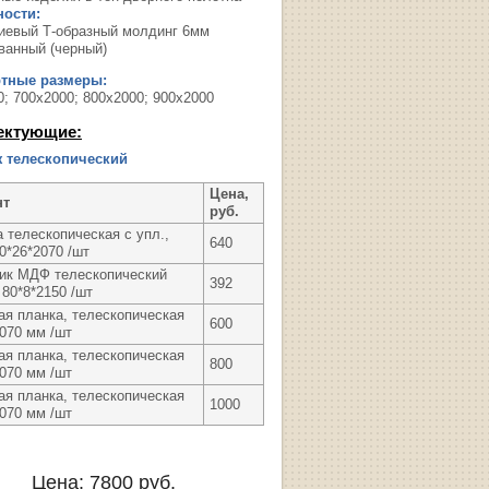
ости:
евый Т-образный молдинг 6мм
ванный (черный)
ртные размеры:
0; 700х2000; 800х2000; 900х2000
ектующие:
 телескопический
Цена,
нт
руб.
 телескопическая с упл.,
640
0*26*2070 /шт
ик МДФ телескопический
392
80*8*2150 /шт
ая планка, телескопическая
600
2070 мм /шт
ая планка, телескопическая
800
2070 мм /шт
ая планка, телескопическая
1000
2070 мм /шт
Цена:
7800
руб.