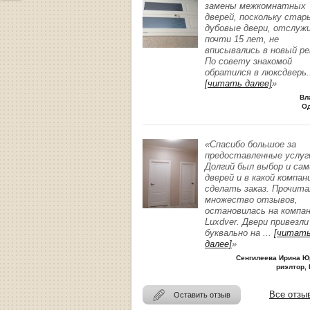
замены межкомнатных
дверей, поскольку стар
дубовые двери, отслуж
почти 15 лет, не
вписывались в новый р
По совету знакомой
обратился в люксдверь
.
[читать далее]
»
Вл
О
«Спасибо большое за
предоставленные услуг
Долгий был выбор и сам
дверей и в какой компан
сделать заказ. Прочита
множество отзывов,
остановилась на компа
Luxdver. Двери привезли
буквально на
...
[читат
далее]
»
Сенгилеева Ирина Ю
риэлтор, 
Все отзы
Оставить отзыв