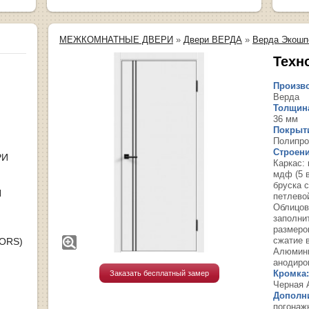
МЕЖКОМНАТНЫЕ ДВЕРИ
»
Двери ВЕРДА
»
Верда Экошп
Техн
Произво
Верда
Толщина
36 мм
Покрыт
Полипро
Строени
РИ
Каркас:
мдф (5 
бруска 
Я
петлево
Облицов
заполни
размеро
сжатие в
OORS)
Алюмини
анодиро
Кромка:
Заказать бесплатный замер
Черная 
Дополн
погонаж