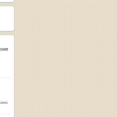
лухая
замок.