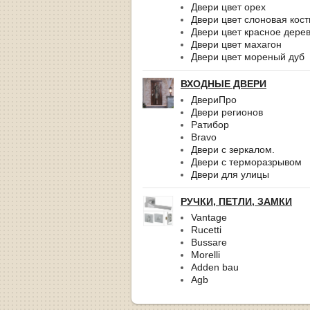
Двери цвет орех
Двери цвет слоновая кост
Двери цвет красное дере
Двери цвет махагон
Двери цвет мореный дуб
ВХОДНЫЕ ДВЕРИ
ДвериПро
Двери регионов
Ратибор
Bravo
Двери с зеркалом.
Двери с терморазрывом
Двери для улицы
РУЧКИ, ПЕТЛИ, ЗАМКИ
Vantage
Rucetti
Bussare
Morelli
Adden bau
Agb