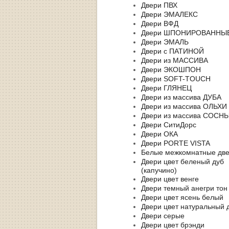
Двери ПВХ
Двери ЭМАЛЕКС
Двери ВФД
Двери ШПОНИРОВАННЫ
Двери ЭМАЛЬ
Двери с ПАТИНОЙ
Двери из МАССИВА
Двери ЭКОШПОН
Двери SOFT-TOUCH
Двери ГЛЯНЕЦ
Двери из массива ДУБА
Двери из массива ОЛЬХИ
Двери из массива СОСН
Двери СитиДорс
Двери ОКА
Двери PORTE VISTA
Белые межкомнатные дв
Двери цвет беленый дуб
(капучино)
Двери цвет венге
Двери темный анегри тон
Двери цвет ясень белый
Двери цвет натуральный 
Двери серые
Двери цвет брэнди