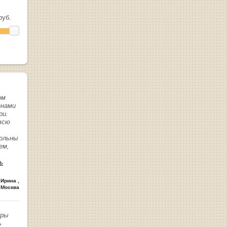
уб.
ом
енами
ри.
всю
вольны
ем,
ь
 Ирина
,
 Москва
иры
ь