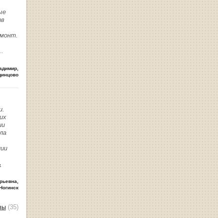
ые
ив
емонт.
..
адимир
,
динцово
и.
их
ии
ла
нии
ь
рьевна
,
Ногинск
вы
(35)