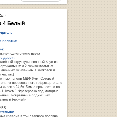
он
»
о 4 Белый
дитель:
 полотна:
ие:
пилен однотонного цвета
е двери:
 клеёный структурированный брус из
вертикальных и 2 горизонтальных
с двойным усилением в замковой и
й частях)
очные панели МДФ 6мм. Сотовый
тель из прессованного гофрокартона, с
м ячеек в 24,5х15мм с прочностью на
 1,1кг/см2. Фрезеровка под молдинг.
евый Т-образный молдинг 6мм
ванный (черный)
ABS.
ительно:
ные изделия в тон дверного полотна