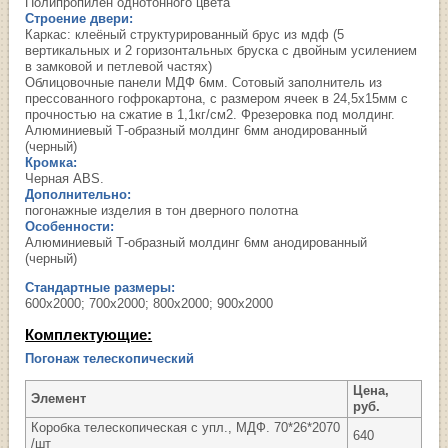
Полипропилен однотонного цвета
Строение двери:
Каркас: клеёный структурированный брус из мдф (5
вертикальных и 2 горизонтальных бруска с двойным усилением
в замковой и петлевой частях)
Облицовочные панели МДФ 6мм. Сотовый заполнитель из
прессованного гофрокартона, с размером ячеек в 24,5х15мм с
прочностью на сжатие в 1,1кг/см2. Фрезеровка под молдинг.
Алюминиевый Т-образный молдинг 6мм анодированный
(черный)
Кромка:
Черная ABS.
Дополнительно:
погонажные изделия в тон дверного полотна
Особенности:
Алюминиевый Т-образный молдинг 6мм анодированный
(черный)
Стандартные размеры:
600х2000; 700х2000; 800х2000; 900х2000
Комплектующие:
Погонаж телескопический
Цена,
Элемент
руб.
Коробка телескопическая с упл., МДФ. 70*26*2070
640
/шт