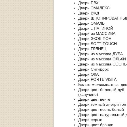
Двери ПВХ
Двери ЭМАЛЕКС
Двери ВФД
Двери ШПОНИРОВАННЫ
Двери ЭМАЛЬ
Двери с ПАТИНОЙ
Двери из МАССИВА
Двери ЭКОШПОН
Двери SOFT-TOUCH
Двери ГЛЯНЕЦ
Двери из массива ДУБА
Двери из массива ОЛЬХИ
Двери из массива СОСН
Двери СитиДорс
Двери ОКА
Двери PORTE VISTA
Белые межкомнатные дв
Двери цвет беленый дуб
(капучино)
Двери цвет венге
Двери темный анегри тон
Двери цвет ясень белый
Двери цвет натуральный 
Двери серые
Двери цвет брэнди