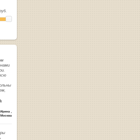
уб.
ом
енами
ри.
всю
вольны
ем,
ь
 Ирина
,
 Москва
иры
ь