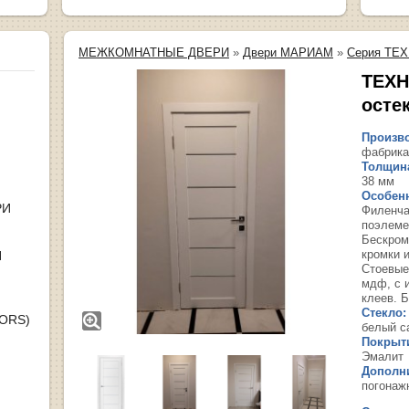
МЕЖКОМНАТНЫЕ ДВЕРИ
»
Двери МАРИАМ
»
Серия ТЕХ
ТЕХН
осте
Произво
фабрика
Толщина
38 мм
Особенн
РИ
Филенча
поэлеме
Бескром
кромки 
Я
Стоевые
мдф, с 
клеев. Б
Стекло:
OORS)
белый с
Покрыт
Эмалит
Дополн
погонаж