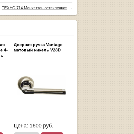
ТЕХНО-714 Манхэттен остекленная
→
ная
Дверная ручка Vantage
e 4-
матовый никель V28D
ль
Цена:
1600
руб.