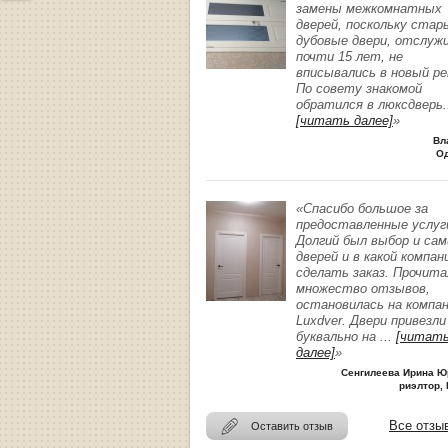
замены межкомнатных
дверей, поскольку стар
дубовые двери, отслуж
почти 15 лет, не
вписывались в новый р
По совету знакомой
обратился в люксдверь
.
[читать далее]
»
Вл
О
«Спасибо большое за
предоставленные услуг
Долгий был выбор и сам
дверей и в какой компан
сделать заказ. Прочита
множество отзывов,
остановилась на компа
Luxdver. Двери привезли
буквально на
...
[читат
далее]
»
Сенгилеева Ирина Ю
риэлтор, 
Все отзы
Оставить отзыв