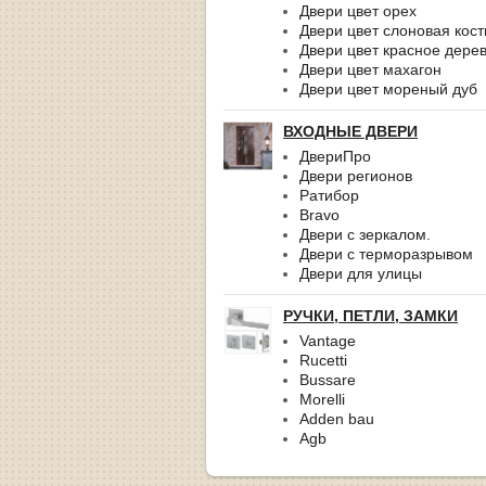
Двери цвет орех
Двери цвет слоновая кост
Двери цвет красное дере
Двери цвет махагон
Двери цвет мореный дуб
ВХОДНЫЕ ДВЕРИ
ДвериПро
Двери регионов
Ратибор
Bravo
Двери с зеркалом.
Двери с терморазрывом
Двери для улицы
РУЧКИ, ПЕТЛИ, ЗАМКИ
Vantage
Rucetti
Bussare
Morelli
Adden bau
Agb