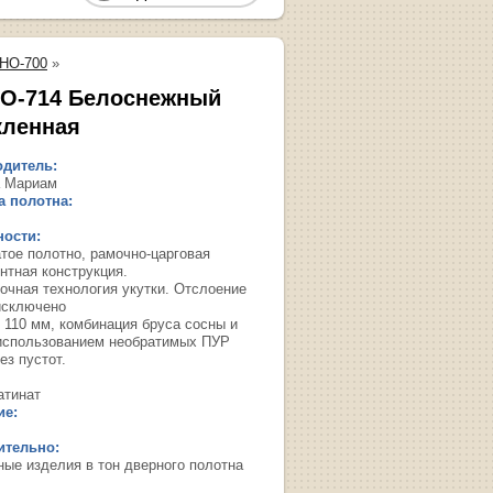
НО-700
»
О-714 Белоснежный
кленная
дитель:
 Мариам
 полотна:
ости:
тое полотно, рамочно-царговая
нтная конструкция.
очная технология укутки. Отслоение
исключено
 110 мм, комбинация бруса сосны и
использованием необратимых ПУР
ез пустот.
атинат
ие:
ительно:
ные изделия в тон дверного полотна