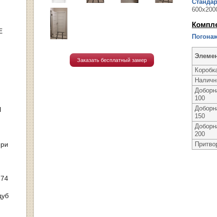
Станда
600х200
Компл
Е
Погонаж
Элеме
Заказать бесплатный замер
Коробк
Наличн
Доборн
100
Доборн
Ы
150
Доборн
200
ери
Притво
 74
дуб