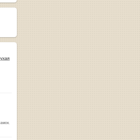
лухая
замок.