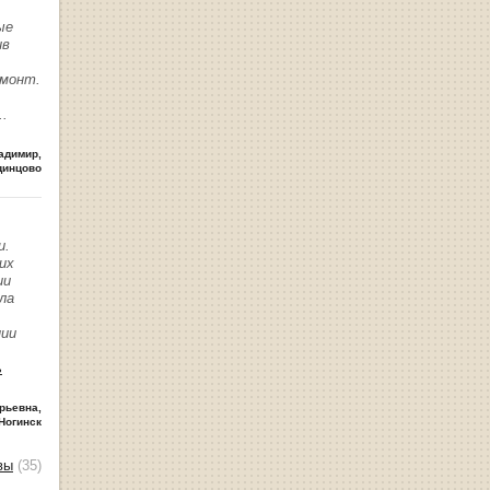
ые
ив
емонт.
..
адимир
,
динцово
и.
их
ии
ла
нии
ь
рьевна
,
Ногинск
вы
(35)