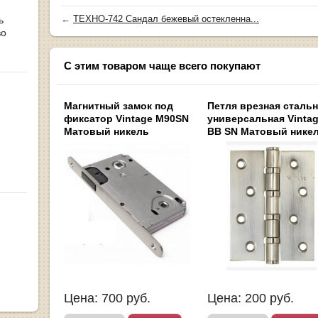
←
ТЕХНО-742 Сандал бежевый остекленна...
ь
во
С этим товаром чаще всего покупают
Магнитный замок под
Петля врезная сталь
фиксатор Vintage M90SN
универсальная Vintag
Матовый никель
BB SN Матовый нике
Цена:
700
руб.
Цена:
200
руб.