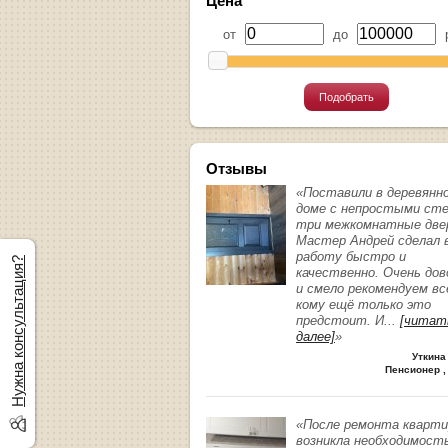
Цена
от
до
р
Подобрать
Отзывы
«Поставили в деревянн
доме с непростыми ст
три межкомнатные две
Мастер Андрей сделал 
работу быстро и
Нужна консультация?
качественно. Очень до
и смело рекомендуем вс
кому ещё только это
предстоит. И
...
[читат
далее]
»
Уткина
Пенсионер ,
«После ремонта кварт
возникла необходимост