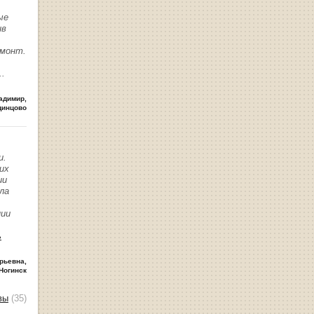
ые
ив
емонт.
..
адимир
,
динцово
и.
их
ии
ла
нии
ь
рьевна
,
Ногинск
вы
(35)