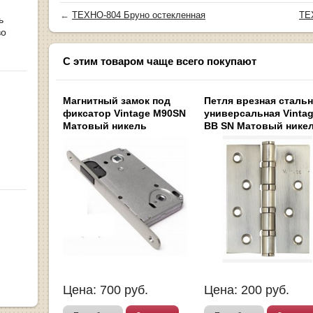
←
ТЕХНО-804 Бруно остекленная
ТЕ
ь
во
С этим товаром чаще всего покупают
Магнитный замок под
Петля врезная сталь
фиксатор Vintage M90SN
универсальная Vintag
Матовый никель
BB SN Матовый нике
Цена:
700
руб.
Цена:
200
руб.