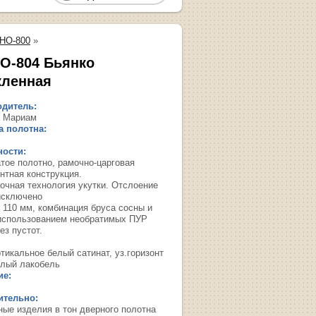
НО-800
»
О-804 Бьянко
кленная
дитель:
 Мариам
 полотна:
ости:
тое полотно, рамочно-царговая
нтная конструкция.
очная технология укутки. Отслоение
исключено
 110 мм, комбинация бруса сосны и
использованием необратимых ПУР
ез пустот.
тикальное белый сатинат, уз.горизонт
елый лакобель
ие:
ительно:
ные изделия в тон дверного полотна