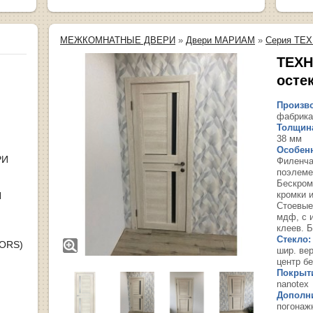
МЕЖКОМНАТНЫЕ ДВЕРИ
»
Двери МАРИАМ
»
Серия ТЕХ
ТЕХН
осте
Произво
фабрика
Толщина
38 мм
Особенн
РИ
Филенча
поэлеме
Бескром
кромки 
Я
Стоевые
мдф, с 
клеев. Б
Стекло:
OORS)
шир. вер
центр б
Покрыт
nanotex
Дополн
погонаж