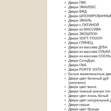
Двери ПВХ
Двери ЭМАЛЕКС
Двери ВФД
Двери ШПОНИРОВАННЫ
Двери ЭМАЛЬ
Двери с ПАТИНОЙ
Двери из МАССИВА
Двери ЭКОШПОН
Двери SOFT-TOUCH
Двери ГЛЯНЕЦ
Двери из массива ДУБА
Двери из массива ОЛЬХИ
Двери из массива СОСН
Двери СитиДорс
Двери ОКА
Двери PORTE VISTA
Белые межкомнатные дв
Двери цвет беленый дуб
(капучино)
Двери цвет венге
Двери темный анегри тон
Двери цвет ясень белый
Двери цвет натуральный 
Двери серые
Двери цвет брэнди