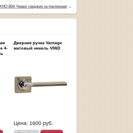
ХНО-804 Чиаро гриджио остекленная
→
ная
Дверная ручка Vantage
e 4-
матовый никель V06D
ль
Цена:
1600
руб.