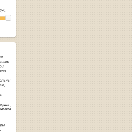
уб.
ом
енами
ри.
всю
вольны
ем,
ь
 Ирина
,
 Москва
иры
ь