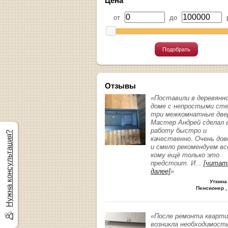
Цена
от
до
р
Подобрать
Отзывы
«Поставили в деревянн
доме с непростыми ст
три межкомнатные две
Мастер Андрей сделал 
работу быстро и
Нужна консультация?
качественно. Очень до
и смело рекомендуем вс
кому ещё только это
предстоит. И
...
[читат
далее]
»
Уткина
Пенсионер ,
«После ремонта кварт
возникла необходимост