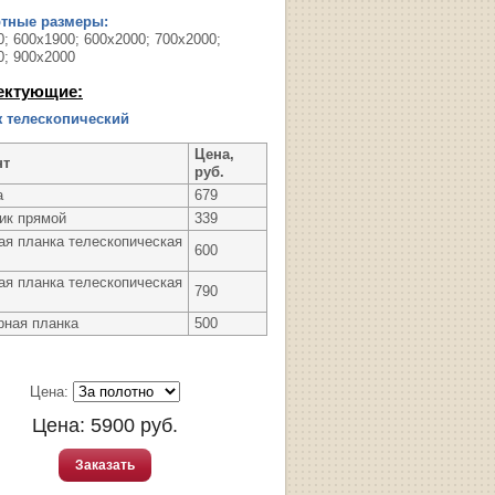
ртные размеры:
; 600х1900; 600х2000; 700х2000;
0; 900х2000
ектующие:
 телескопический
Цена,
нт
руб.
а
679
ик прямой
339
ая планка телескопическая
600
ая планка телескопическая
790
рная планка
500
Цена:
Цена:
5900
руб.
Заказать