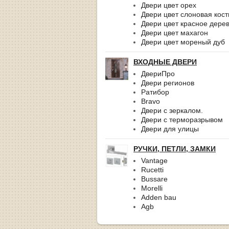
Двери цвет орех
Двери цвет слоновая кост
Двери цвет красное дере
Двери цвет махагон
Двери цвет мореный дуб
ВХОДНЫЕ ДВЕРИ
ДвериПро
Двери регионов
Ратибор
Bravo
Двери с зеркалом.
Двери с терморазрывом
Двери для улицы
РУЧКИ, ПЕТЛИ, ЗАМКИ
Vantage
Rucetti
Bussare
Morelli
Adden bau
Agb