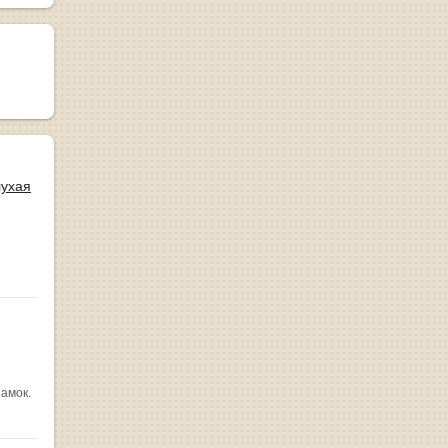
лухая
замок.