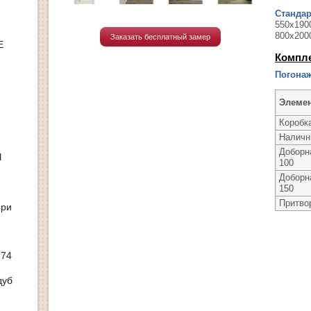
Станда
550х1900
800х200
Заказать бесплатный замер
Е
Компл
Погонаж
Элеме
Коробк
Наличн
Доборн
Ы
100
Доборн
150
Притво
ери
 74
дуб