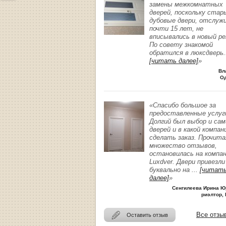
замены межкомнатных
дверей, поскольку стар
дубовые двери, отслуж
почти 15 лет, не
вписывались в новый р
По совету знакомой
обратился в люксдверь
.
[читать далее]
»
Вл
О
«Спасибо большое за
предоставленные услуг
Долгий был выбор и сам
дверей и в какой компан
сделать заказ. Прочита
множество отзывов,
остановилась на компа
Luxdver. Двери привезли
буквально на
...
[читат
далее]
»
Сенгилеева Ирина Ю
риэлтор, 
Все отзы
Оставить отзыв